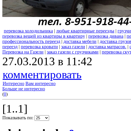
перевозка холодильника
|
любые квартирные переезды
|
грузч
перевозка вещей из квартиры в квартиру
|
перевозка дивана
|
пе
профессиональность переезд
|
доставка мебели
|
доставка грузо
переезд
|
перевозка кровати
|
заказ газели
|
доставка матрасов.
|
Перевозка на Газели
|
заказ газели с грузчиками
|
перевозка ску
27.03.2013 в 11:42
комментировать
Интересно
Вам интересно
Больше не интересно
(
0
)
[1..1]
Показывать по: