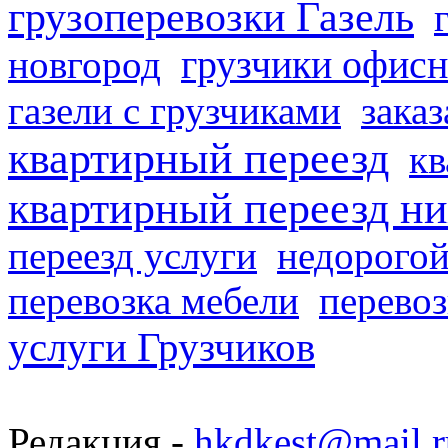
грузоперевозки Газель
грузчики офисн
новгород
газели с грузчиками
заказ
квартирный переезд
кв
квартирный переезд н
переезд услуги
недорогой
перевозка мебели
перевоз
услуги Грузчиков
Редакция -
hkdkest@mail.r