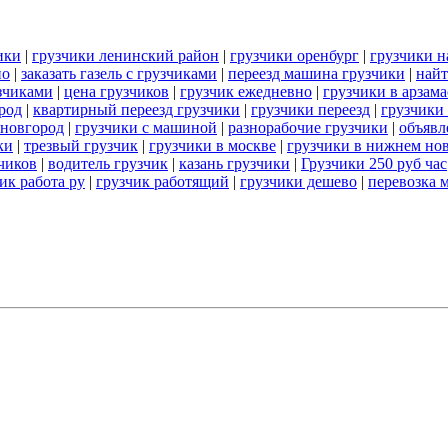
ики
|
грузчики ленинский район
|
грузчики оренбург
|
грузчики н
но
|
заказать газель с грузчиками
|
переезд машина грузчики
|
найт
узчиками
|
цена грузчиков
|
грузчик ежедневно
|
грузчики в арзама
род
|
квартирный переезд грузчики
|
грузчики переезд
|
грузчики
 новгород
|
грузчики с машиной
|
разнорабочие грузчики
|
объявл
ки
|
трезвый грузчик
|
грузчики в москве
|
грузчики в нижнем нов
зчиков
|
водитель грузчик
|
казань грузчики
|
Грузчики 250 руб час
ик работа ру
|
грузчик работящий
|
грузчики дешево
|
перевозка 