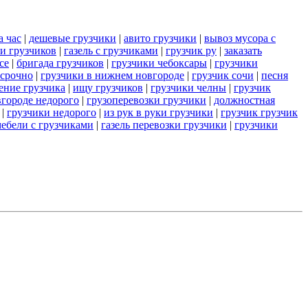
а час
|
дешевые грузчики
|
авито грузчики
|
вывоз мусора с
и грузчиков
|
газель с грузчиками
|
грузчик ру
|
заказать
се
|
бригада грузчиков
|
грузчики чебоксары
|
грузчики
 срочно
|
грузчики в нижнем новгороде
|
грузчик сочи
|
песня
ение грузчика
|
ищу грузчиков
|
грузчики челны
|
грузчик
городе недорого
|
грузоперевозки грузчики
|
должностная
|
грузчики недорого
|
из рук в руки грузчики
|
грузчик грузчик
мебели с грузчиками
|
газель перевозки грузчики
|
грузчики