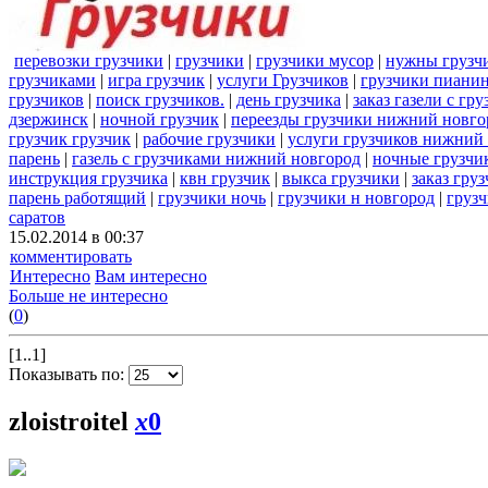
перевозки грузчики
|
грузчики
|
грузчики мусор
|
нужны грузч
грузчиками
|
игра грузчик
|
услуги Грузчиков
|
грузчики пиани
грузчиков
|
поиск грузчиков.
|
день грузчика
|
заказ газели с гр
дзержинск
|
ночной грузчик
|
переезды грузчики нижний новго
грузчик грузчик
|
рабочие грузчики
|
услуги грузчиков нижний
парень
|
газель с грузчиками нижний новгород
|
ночные грузчи
инструкция грузчика
|
квн грузчик
|
выкса грузчики
|
заказ гру
парень работящий
|
грузчики ночь
|
грузчики н новгород
|
грузч
саратов
15.02.2014 в 00:37
комментировать
Интересно
Вам интересно
Больше не интересно
(
0
)
[1..1]
Показывать по:
zloistroitel
x
0