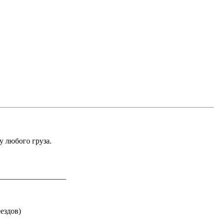
у любого груза.
_________________
ездов)