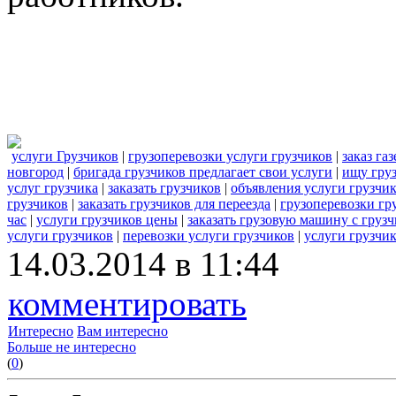
услуги Грузчиков
|
грузоперевозки услуги грузчиков
|
заказ га
новгород
|
бригада грузчиков предлагает свои услуги
|
ищу гру
услуг грузчика
|
заказать грузчиков
|
объявления услуги грузчи
грузчиков
|
заказать грузчиков для переезда
|
грузоперевозки гр
час
|
услуги грузчиков цены
|
заказать грузовую машину с груз
услуги грузчиков
|
перевозки услуги грузчиков
|
услуги грузчи
14.03.2014 в 11:44
комментировать
Интересно
Вам интересно
Больше не интересно
(
0
)