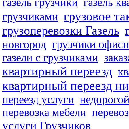
газель грузчики
газель к
грузовое та
грузчиками
грузоперевозки Газель
грузчики офисн
новгород
газели с грузчиками
заказ
квартирный переезд
кв
квартирный переезд н
переезд услуги
недорогой
перевозка мебели
перевоз
услуги Грузчиков