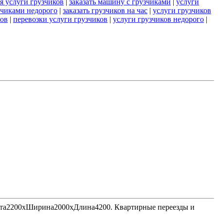
я услуги грузчиков
|
заказать машину с грузчиками
|
услуги
узчиками недорого
|
заказать грузчиков на час
|
услуги грузчиков
ков
|
перевозки услуги грузчиков
|
услуги грузчиков недорого
|
Высота2200хШирина2000хДлина4200. Квартирные переезды и