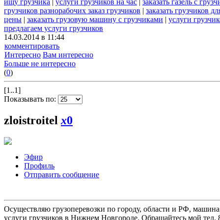
ищу грузчика
|
услуги грузчиков на час
|
заказать газель с груз
грузчиков разнорабочих заказ грузчиков
|
заказать грузчиков дл
цены
|
заказать грузовую машину с грузчиками
|
услуги грузчи
предлагаем услуги грузчиков
14.03.2014 в 11:44
комментировать
Интересно
Вам интересно
Больше не интересно
(
0
)
[1..1]
Показывать по:
zloistroitel
x
0
Эфир
Профиль
Отправить сообщение
Осуществляю грузоперевозки по городу, области и РФ, машина
услуги грузчиков в Нижнем Новгороде. Обращайтесь мой тел. 8