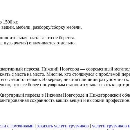
 1500 кг.
у вещей, мебели, разборку/сборку мебели.
олнительная плата за это не берется.
а пузырчатая) оплачивается отдельно.
я квартирный переезд. Нижний Новгород — современный мегап
ать с места на место. Многие, кто столкнулся с проблемой пере
его самостоятельно. Наверное, не стоит лишний раз упоминать
льно, что все более популярным становится заказывать квартир
Квартирный переезд в Нижнем Новгороде и Нижегородской облас
рантированная сохранность ваших вещей и высокий профессион
зели с грузчиками
|
заказать услуги грузчиков
|
услуги грузчиков