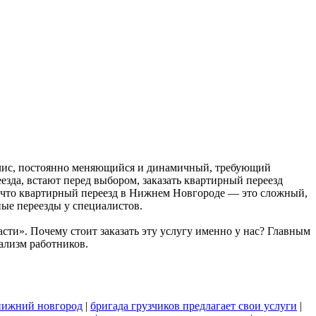
олис, постоянно меняющийся и динамичный, требующий
езда, встают перед выбором, заказать квартирный переезд
, что квартирный переезд в Нижнем Новгороде — это сложный,
ные переезды у специалистов.
ти». Почему стоит заказать эту услугу именно у нас? Главным
ализм работников.
 нижний новгород
|
бригада грузчиков предлагает свои услуги
|