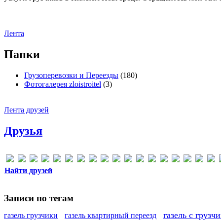
Лента
Папки
Грузоперевозки и Переезды
(180)
Фотогалерея zloistroitel
(3)
Лента друзей
Друзья
Найти друзей
Записи по тегам
газель с грузч
газель грузчики
газель квартирный переезд