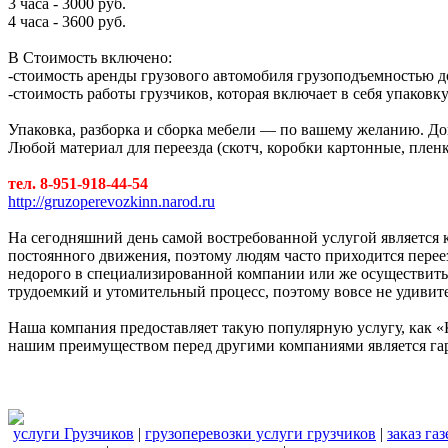
3 часа - 3000 руб.
4 часа - 3600 руб.
В Стоимость включено:
-стоимость аренды грузового автомобиля грузоподъемностью до
-стоимость работы грузчиков, которая включает в себя упаковк
Упаковка, разборка и сборка мебели — по вашему желанию. Доп
Любой материал для переезда (скотч, коробки картонные, пленк
тел. 8-951-918-44-54
http://gruzoperevozkinn.narod.ru
На сегодняшний день самой востребованной услугой являетс
постоянного движения, поэтому людям часто приходится переезж
недорого в специализированной компании или же осуществить 
трудоемкий и утомительный процесс, поэтому вовсе не удивите
Наша компания предоставляет такую популярную услугу, как «
нашим преимуществом перед другими компаниями является га
услуги Грузчиков
|
грузоперевозки услуги грузчиков
|
заказ га