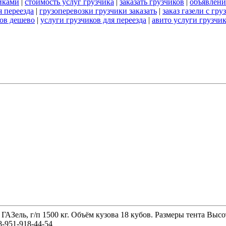
чиками
|
стоимость услуг грузчика
|
заказать грузчиков
|
объявлени
я переезда
|
грузоперевозки грузчики заказать
|
заказ газели с гр
ков дешево
|
услуги грузчиков для переезда
|
авито услуги грузчи
 ГАЗель, г/п 1500 кг. Объём кузова 18 кубов. Размеры тента 
-951-918-44-54