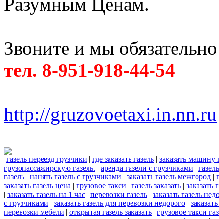
Разумным Ценам.
Звоните и мы обязательно
тел. 8-951-918-44-54
http://gruzovoetaxi.in.nn.ru
газель переезд грузчики
|
где заказать газель
|
заказать машину 
грузопассажирскую газель.
|
аренда газели с грузчиками
|
газел
газель
|
нанять газель с грузчиками
|
заказать газель межгород
|
заказать газель цена
|
грузовое такси
|
газель заказать
|
заказать 
|
заказать газель на 1 час
|
перевозки газель
|
заказать газель нед
с грузчиками
|
заказать газель для перевозки недорого
|
заказать
перевозки мебели
|
открытая газель заказать
|
грузовое такси газ