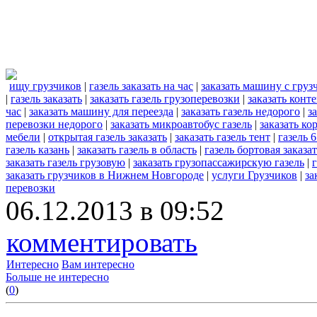
ищу грузчиков
|
газель заказать на час
|
заказать машину с гру
|
газель заказать
|
заказать газель грузоперевозки
|
заказать конт
час
|
заказать машину для переезда
|
заказать газель недорого
|
з
перевозки недорого
|
заказать микроавтобус газель
|
заказать ко
мебели
|
открытая газель заказать
|
заказать газель тент
|
газель 6
газель казань
|
заказать газель в область
|
газель бортовая заказа
заказать газель грузовую
|
заказать грузопассажирскую газель
|
заказать грузчиков в Нижнем Новгороде
|
услуги Грузчиков
|
за
перевозки
06.12.2013 в 09:52
комментировать
Интересно
Вам интересно
Больше не интересно
(
0
)