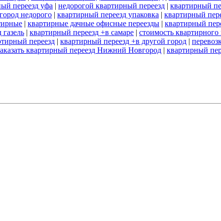
ый переезд уфа
|
недорогой квартирный переезд
|
квартирный пе
город недорого
|
квартирный переезд упаковка
|
квартирный пер
тирные
|
квартирные дачные офисные переезды
|
квартирный пере
 газель
|
квартирный переезд +в самаре
|
стоимость квартирного 
ртирный переезд
|
квартирный переезд +в другой город
|
перевоз
заказать квартирный переезд Нижний Новгород
|
квартирный пер