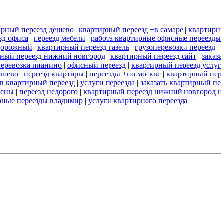
ирный переезд дешево
|
квартирный переезд +в самаре
|
квартирн
зд офиса
|
переезд мебели
|
работа квартирные офисные переезды
одорожный
|
квартирный переезд газель
|
грузоперевозки переезд
|
рный переезд нижний новгород
|
квартирный переезд сайт
|
заказ
перевозка пианино
|
офисный переезд
|
квартирный переезд услу
ешево
|
переезд квартиры
|
переезды +по москве
|
квартирный пер
ов квартирный переезд
|
услуги переезда
|
заказать квартирный пе
цены
|
переезд недорого
|
квартирный переезд нижний новгород 
рные переезды владимир
|
услуги квартирного переезда