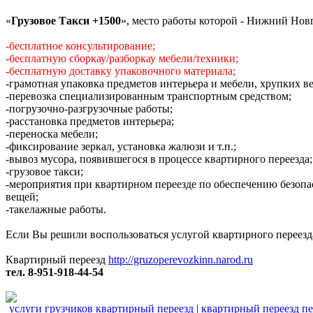
«
Грузовое Такси +1500
», место работы которой - Нижний Нов
-бесплатное консультирование;
-бесплатную сборкау/разборкау мебели/техники;
-бесплатную доставку упаковочного материала;
-грамотная упаковка предметов интерьера и мебели, хрупких в
-перевозка специализированным транспортным средством;
-погрузочно-разгрузочные работы;
-расстановка предметов интерьера;
-переноска мебели;
-фиксирование зеркал, установка жалюзи и т.п.;
-вывоз мусора, появившегося в процессе квартирного переезда;
-грузовое такси;
-мероприятия при квартирном переезде по обеспечению безопа
вещей;
-такелажные работы.
Если Вы решили воспользоваться услугой квартирного переезда
Квартирный переезд
http://gruzoperevozkinn.narod.ru
тел. 8-951-918-44-54
услуги грузчиков квартирный переезд
|
квартирный переезд пе