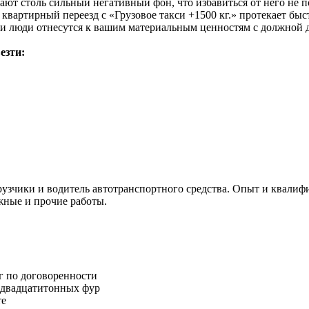
дают столь сильный негативный фон, что избавиться от него не
 квартирный переезд с «Грузовое такси +1500 кг.» протекает б
и люди отнесутся к вашим материальным ценностям с должной д
езти:
узчики и водитель автотранспортного средства. Опыт и квалифи
жные и прочие работы.
г по договоренности
о двадцатитонных фур
те