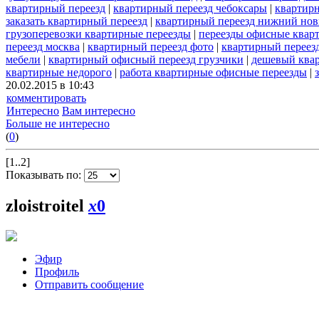
квартирный переезд
|
квартирный переезд чебоксары
|
квартирн
заказать квартирный переезд
|
квартирный переезд нижний нов
грузоперевозки квартирные переезды
|
переезды офисные квар
переезд москва
|
квартирный переезд фото
|
квартирный переезд
мебели
|
квартирный офисный переезд грузчики
|
дешевый ква
квартирные недорого
|
работа квартирные офисные переезды
|
20.02.2015 в 10:43
комментировать
Интересно
Вам интересно
Больше не интересно
(
0
)
[1..2]
Показывать по:
zloistroitel
x
0
Эфир
Профиль
Отправить сообщение