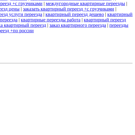
реезд +с грузчиками
|
междугородные квартирные переезды
|
еезд цены
|
заказать квартирный переезд +с грузчиками
|
езд услуги переезда
|
квартирный переезд дешево
|
квартирный
переезда
|
квартирные переезды работа
|
квартирный переезд
ка квартирный переезд
|
заказ квартирного переезда
|
переезды
еезд +по россии