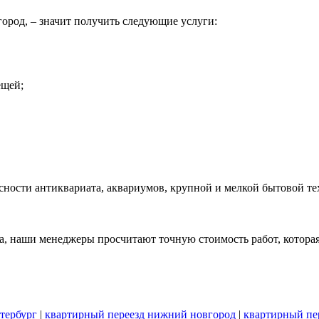
город, – значит получить следующие услуги:
ещей;
сности антиквариата, аквариумов, крупной и мелкой бытовой т
, наши менеджеры просчитают точную стоимость работ, которая 
тербург
|
квартирный переезд нижний новгород
|
квартирный пер