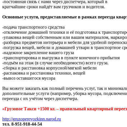
-постоянная связь с нами через диспетчера, который в
кратчайшие сроки найдёт вам грузчиков и водителя.
Основные услуги, предоставляемые в рамках переезда квар
-подача транспортного средства
-отключение домашней техники и её подготовка к транспортир
-упаковка вещей собственным или вашим материалом, маркиро
-разборка предметов интерьера и мебели для удобной переноски
-погрузка вещей, мебели и домашней утвари в транспортное ср
-надежное закрепление вашего груза
-транспортировка и выгрузка в пункте конечного прибытия
-подъём на этаж (в случае необходимости) всего груза.
-сборка и расстановка корпусной/мягкой мебели
-распаковка и расстановка техники, вещей
-вывоз оставшегося мусора
Вы можете заказать как полный перечень услуг, так и минима
дополнительные услуги (например, уборка мусора, подключени
переезда с их учётом через диспетчера.
«Грузовое Такси +1500 кг. – правильный квартирный переез
http://gruzoperevozkinn.narod.ru
тел. 8-951-918-44-54