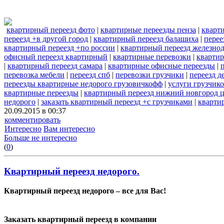
квартирный переезд фото
|
квартирные переезды пенза
|
кварт
переезд +в другой город
|
квартирный переезд балашиха
|
перее
квартирный переезд +по россии
|
квартирный переезд железн
офисный переезд квартирный
|
квартирные перевозки
|
кварти
|
квартирный переезд самара
|
квартирные офисные переезды
|
перевозка мебели
|
переезд спб
|
перевозки грузчики
|
переезд д
переезды квартирные недорого грузовичкофф
|
услуги грузчик
квартирные переезды
|
квартирный переезд нижний новгород 
недорого
|
заказать квартирный переезд +с грузчиками
|
кварти
20.09.2015 в 00:37
комментировать
Интересно
Вам интересно
Больше не интересно
(
0
)
Квартирный переезд недорого.
Квартирный переезд недорого – все для Вас!
Заказать квартирный переезд в компании