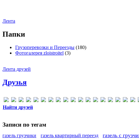
Лента
Папки
Грузоперевозки и Переезды
(180)
Фотогалерея zloistroitel
(3)
Лента друзей
Друзья
Найти друзей
Записи по тегам
газель с грузч
газель грузчики
газель квартирный переезд