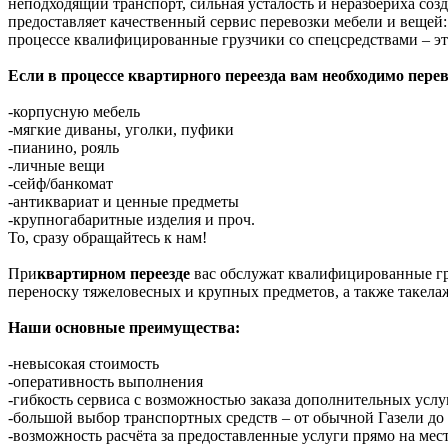
неподходящий транспорт, сильная усталость и неразбериха соз
предоставляет качественный сервис перевозки мебели и вещей:
процессе квалифицированные грузчики со спецсредствами – эт
Если в процессе квартирного переезда вам необходимо перев
-корпусную мебель
-мягкие диваны, уголки, пуфики
-пианино, рояль
-личные вещи
-сейф/банкомат
-антиквариат и ценные предметы
-крупногабаритные изделия и проч.
То, сразу обращайтесь к нам!
При
квартирном переезде
вас обслужат квалифицированные гр
переноску тяжеловесных и крупных предметов, а также такела
Наши основные преимущества:
-невысокая стоимость
-оперативность выполнения
-гибкость сервиса с возможностью заказа дополнительных услу
-большой выбор транспортных средств – от обычной Газели д
-возможность расчёта за предоставленные услуги прямо на мес