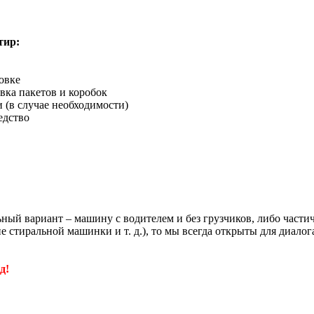
тир:
овке
вка пакетов и коробок
 (в случае необходимости)
едство
льный вариант – машину с водителем и без грузчиков, либо част
е стиральной машинки и т. д.), то мы всегда открыты для диал
д!