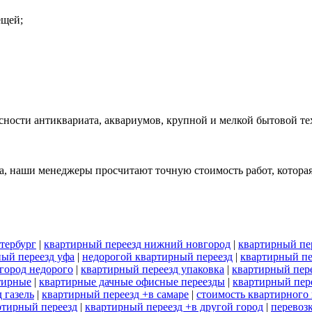
ещей;
сности антиквариата, аквариумов, крупной и мелкой бытовой т
, наши менеджеры просчитают точную стоимость работ, которая 
тербург
|
квартирный переезд нижний новгород
|
квартирный пер
ый переезд уфа
|
недорогой квартирный переезд
|
квартирный пе
город недорого
|
квартирный переезд упаковка
|
квартирный пер
тирные
|
квартирные дачные офисные переезды
|
квартирный пере
 газель
|
квартирный переезд +в самаре
|
стоимость квартирного 
ртирный переезд
|
квартирный переезд +в другой город
|
перевоз