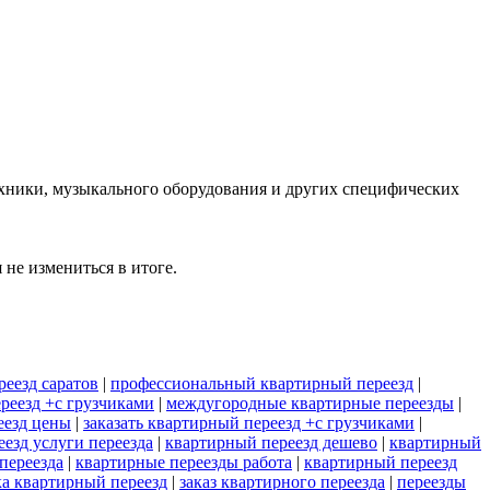
ехники, музыкального оборудования и других специфических
не измениться в итоге.
еезд саратов
|
профессиональный квартирный переезд
|
реезд +с грузчиками
|
междугородные квартирные переезды
|
еезд цены
|
заказать квартирный переезд +с грузчиками
|
езд услуги переезда
|
квартирный переезд дешево
|
квартирный
переезда
|
квартирные переезды работа
|
квартирный переезд
ка квартирный переезд
|
заказ квартирного переезда
|
переезды