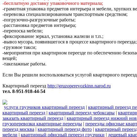
-бесплатную доставку упаковочного материала;
-грамотная упаковка предметов интерьера и мебели, хрупких в
-перевозка специализированным транспортным средством;
-погрузочно-разгрузочные работы;
-расстановка предметов интерьера;
-переноска мебели;
-фиксирование зеркал, установка жалюзи и т.п.;
-вывоз мусора, появившегося в процессе квартирного переезда;
-грузовое такси;
-мероприятия при квартирном переезде по обеспечению безопа
вещей;
-такелажные работы.
Если Вы решили воспользоваться услугой квартирного переезда
Квартирный переезд
http://gruzoperevozkinn.narod.ru
тел. 8-951-918-44-54
услуги грузчиков квартирный переезд
|
квартирный переезд пе
квартирный переезд
|
квартирный переезд чебоксары
|
квартирн
заказать квартирный переезд
|
квартирный переезд нижний нов
грузоперевозки квартирные переезды
|
переезды офисные квар
переезд москва
|
квартирный переезд фото
|
квартирный переезд
мебели
|
квартирный офисный переезд грузчики
|
дешевый ква