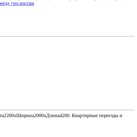
еезд +по россии
Высота2200хШирина2000хДлина4200. Квартирные переезды и