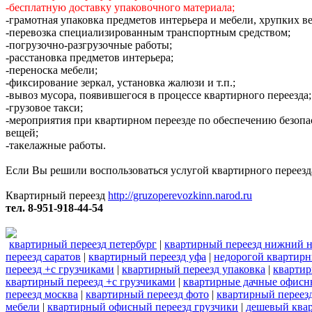
-бесплатную доставку упаковочного материала;
-грамотная упаковка предметов интерьера и мебели, хрупких в
-перевозка специализированным транспортным средством;
-погрузочно-разгрузочные работы;
-расстановка предметов интерьера;
-переноска мебели;
-фиксирование зеркал, установка жалюзи и т.п.;
-вывоз мусора, появившегося в процессе квартирного переезда;
-грузовое такси;
-мероприятия при квартирном переезде по обеспечению безопа
вещей;
-такелажные работы.
Если Вы решили воспользоваться услугой квартирного переезда
Квартирный переезд
http://gruzoperevozkinn.narod.ru
тел. 8-951-918-44-54
квартирный переезд петербург
|
квартирный переезд нижний 
переезд саратов
|
квартирный переезд уфа
|
недорогой квартирн
переезд +с грузчиками
|
квартирный переезд упаковка
|
квартир
квартирный переезд +с грузчиками
|
квартирные дачные офисн
переезд москва
|
квартирный переезд фото
|
квартирный переезд
мебели
|
квартирный офисный переезд грузчики
|
дешевый ква