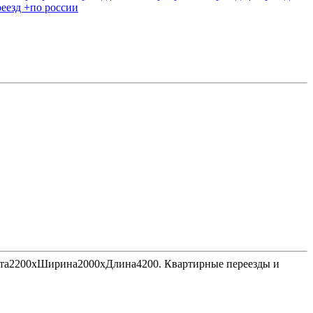
еезд +по россии
Высота2200хШирина2000хДлина4200. Квартирные переезды и