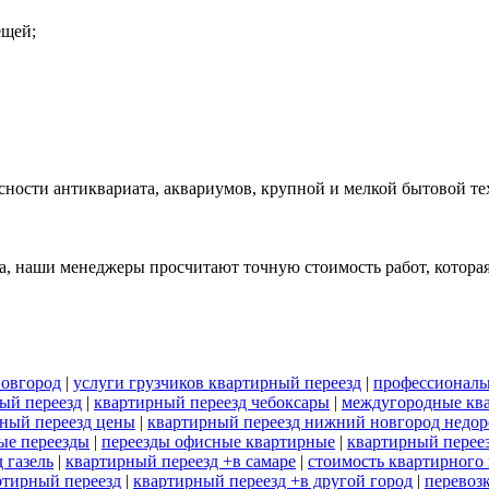
ещей;
сности антиквариата, аквариумов, крупной и мелкой бытовой т
, наши менеджеры просчитают точную стоимость работ, которая 
новгород
|
услуги грузчиков квартирный переезд
|
профессиональ
ый переезд
|
квартирный переезд чебоксары
|
междугородные кв
ный переезд цены
|
квартирный переезд нижний новгород недор
ые переезды
|
переезды офисные квартирные
|
квартирный перее
 газель
|
квартирный переезд +в самаре
|
стоимость квартирного 
ртирный переезд
|
квартирный переезд +в другой город
|
перевоз