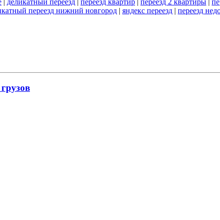
е
|
деликатный переезд
|
переезд квартир
|
переезд 2 квартиры
|
пе
икатный переезд нижний новгород
|
яндекс переезд
|
переезд нед
 грузов