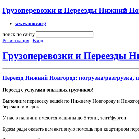
Грузоперевозки и Переезды Нижний Но
www.nnov.org
поиск по сайту
Регистрация
|
Вход
Грузоперевозки и Переезды 
Переезд Нижний Новгород: погрузка/разгрузка, п
Переезд с услугами опытных грузчиков!
Выполним перевозку вещей по Нижнему Новгороду и Нижегоро
бережно и в срок.
У нас в наличии имеются машины до 5 тонн, тент/фургон.
Будем рады оказать вам активную помощь при квартирном перее