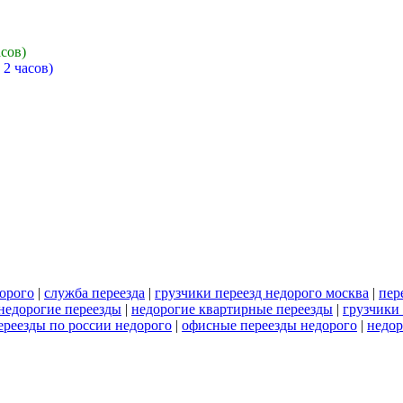
асов)
 2 часов)
дорого
|
служба переезда
|
грузчики переезд недорого москва
|
пер
недорогие переезды
|
недорогие квартирные переезды
|
грузчики 
ереезды по россии недорого
|
офисные переезды недорого
|
недор