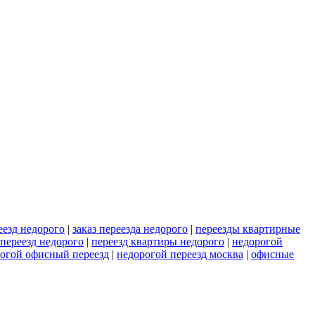
еезд недорого
|
заказ переезда недорого
|
переезды квартирные
переезд недорого
|
переезд квартиры недорого
|
недорогой
огой офисный переезд
|
недорогой переезд москва
|
офисные