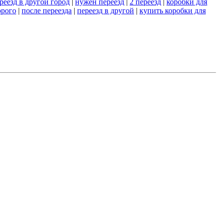
реезд в другой город
|
нужен переезд
|
2 переезд
|
коробки для
орого
|
после переезда
|
переезд в другой
|
купить коробки для