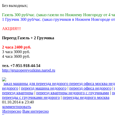
Без выходных;
Газель 300 руб/час. (заказ газели по Нижнему Новгороду от 4 ч
1 Грузчик 300 руб/час. (заказ грузчиков в Нижнем Новгороде от
АКЦИЯ!!!
Переезд Газель + 2 Грузчика
2 часа 2400 руб.
3 часа 3000 руб.
4 часа 3600 руб.
тел. +7-951-918-44-54
http://gruzoperevozkinn.narod.ru
заказ машины для переезда недорого переезд офиса москва не
недорого
|
переезд машина недорого
|
переезд офиса недорого
|
переезд квартиры
|
переезд квартиры недорого с грузчиками
|
п
переезды с грузчиками недорого
|
переезды недорого москва
01.10.2014 в 23:40
комментировать
Интересно
Вам интересно