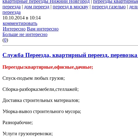
квартирные переезды Нижний Новгород
|
переезды квартирны
переезда
|
дом переезд
|
переезд в москву
|
переезд газелью
|
дел
переезда
10.10.2014 в 10:14
комментировать
Интересно
Вам интересно
Больше не интересно
(
0
)
Служба Переезда, квартирный переезд, перевозка
Переезды:квартирные,офисные,дачные;
Спуск-подъем любых грузов;
Сборка-разборка:мебели,стеллажей;
Доставка строительных материалов;
Уборка-вывоз строительного мусора;
Разнорабочие;
Услуги грузоперевозки;