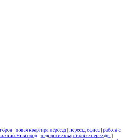
вгород
|
новая квартира переезд
|
переезд офиса
|
работа с
Нижний Новгород
|
недорогие квартирные переезды
|