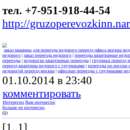
тел. +7-951-918-44-54
http://gruzoperevozkinn.na
заказ машины для переезда недорого переезд офиса москва не
недорого
|
заказ переезда недорого
|
переезды квартирные недо
переезды
|
недорогие квартирные переезды
|
грузчики переезд 
переезд квартиры недорого с грузчиками
|
переезды по россии 
недорогой переезд москва
|
офисные переезды с грузчиками не
01.10.2014 в 23:40
комментировать
Интересно
Вам интересно
Больше не интересно
(
0
)
[1..1]