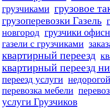
грузовое та
грузчиками
грузоперевозки Газель
грузчики офисн
новгород
газели с грузчиками
заказ
квартирный переезд
кв
квартирный переезд н
переезд услуги
недорогой
перевозка мебели
перевоз
услуги Грузчиков