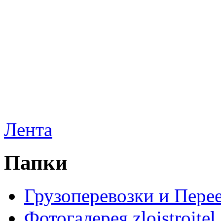
Лента
Папки
Грузоперевозки и Пере
Фотогалерея zloistroitel