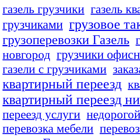
газель грузчики
газель к
грузовое та
грузчиками
грузоперевозки Газель
грузчики офисн
новгород
газели с грузчиками
заказ
квартирный переезд
кв
квартирный переезд н
переезд услуги
недорогой
перевозка мебели
перевоз