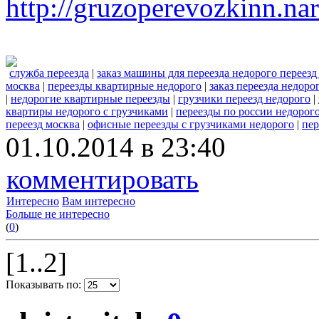
http://gruzoperevozkinn.na
служба переезда
|
заказ машины для переезда недорого переезд
москва
|
переезды квартирные недорого
|
заказ переезда недоро
|
недорогие квартирные переезды
|
грузчики переезд недорого
|
квартиры недорого с грузчиками
|
переезды по россии недорог
переезд москва
|
офисные переезды с грузчиками недорого
|
пер
01.10.2014 в 23:40
комментировать
Интересно
Вам интересно
Больше не интересно
(
0
)
[1..2]
Показывать по: