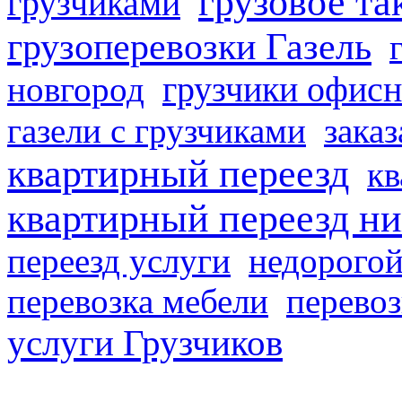
грузовое та
грузчиками
грузоперевозки Газель
грузчики офисн
новгород
газели с грузчиками
заказ
квартирный переезд
кв
квартирный переезд н
переезд услуги
недорогой
перевозка мебели
перевоз
услуги Грузчиков