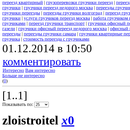
переезд квартирный
|
грузоперевозки грузчики переезд
|
переез
грузчики
|
грузчики переезд недорого москва
|
переезды грузчи
грузчики переезды
|
переезды грузчики волгоград
|
переезд гру
грузчики
|
услуги грузчиков переезд москва
|
работа грузчиком
грузчиками
|
переезд грузчики транспорт
|
грузчики офисный п
газели
|
грузчики офисный переезд недорого москва
|
офисный 
переезды
|
переезды грузчики самара
|
грузчики квартирные пе
грузчика
|
стоимость переезда с грузчиками
01.12.2014 в 10:50
комментировать
Интересно
Вам интересно
Больше не интересно
(
0
)
[1..1]
Показывать по:
zloistroitel
x
0