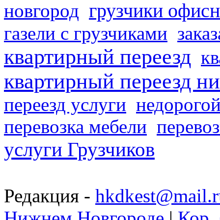
грузчики офисн
новгород
газели с грузчиками
заказ
квартирный переезд
кв
квартирный переезд н
переезд услуги
недорогой
перевозка мебели
перевоз
услуги Грузчиков
Редакция -
hkdkest@mail.r
Нижнем Новгороде
|
Кор. 