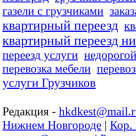
газели с грузчиками
заказ
квартирный переезд
кв
квартирный переезд н
переезд услуги
недорогой
перевозка мебели
перевоз
услуги Грузчиков
Редакция -
hkdkest@mail.r
Нижнем Новгороде
|
Кор. 