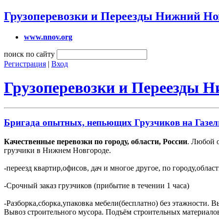
Грузоперевозки и Переезды Нижний Но
www.nnov.org
поиск по сайту
Регистрация
|
Вход
Грузоперевозки и Переезды 
Бригада опытных, непьющих Грузчиков на Газел
Качественные перевозки по городу, области, России
. Любой 
грузчики в Нижнем Новгороде.
-переезд квартир,офисов, дач и многое другое, по городу,облас
-Срочный заказ грузчиков (прибытие в течении 1 часа)
-Разборка,сборка,упаковка мебели(бесплатно) без этажности. В
Вывоз строительного мусора. Подъём строительных материало