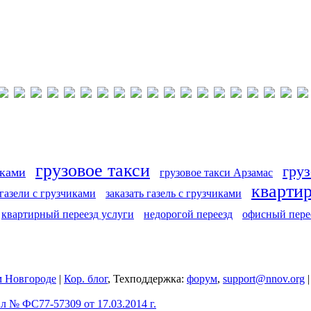
грузовое такси
груз
иками
грузовое такси Арзамас
кварти
 газели с грузчиками
заказать газель с грузчиками
квартирный переезд услуги
недорогой переезд
офисный пере
 Новгороде
|
Кор. блог
, Техподдержка:
форум
,
support@nnov.org
 № ФС77-57309 от 17.03.2014 г.