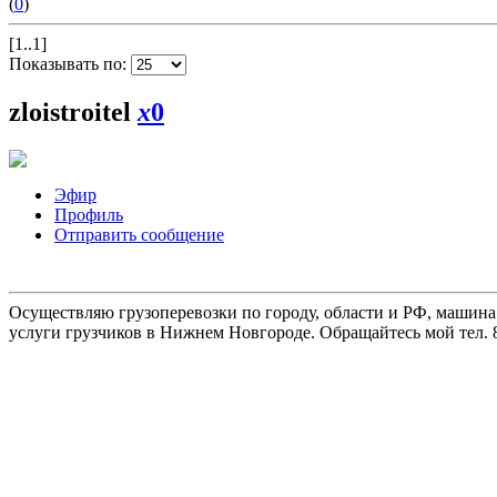
(
0
)
[1..1]
Показывать по:
zloistroitel
x
0
Эфир
Профиль
Отправить сообщение
Осуществляю грузоперевозки по городу, области и РФ, машина
услуги грузчиков в Нижнем Новгороде. Обращайтесь мой тел. 8