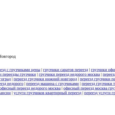
овгород
езд с грузчиками цены
|
грузчики саратов переезд
|
грузчики офи
и переезды грузчики
|
грузчики переезд недорого москва
|
переез
гоград
|
переезд грузчики нижний новгород
|
переезд грузчики п
езд недорого
|
переезд машина с грузчиками
|
переезд грузчики 
офисный переезд недорого москва
|
офисный переезд москва гру
кансии
|
услуги грузчиков квартирный переезд
|
переезд услуги г