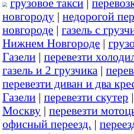
грузовое такси
|
перевоз
новгороду
|
недорогой пер
новгороде
|
газель с груз
Нижнем Новгороде
|
груз
Газели
|
перевезти холоди
газель и 2 грузчика
|
перев
перевезти диван и два кре
Газели
|
перевезти скутер
Москву
|
перевезти мотоц
офисный переезд.
|
переез