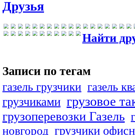
Друзья
Найти др
Записи по тегам
газель грузчики
газель к
грузовое та
грузчиками
грузоперевозки Газель
грузчики офисн
новгород