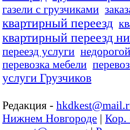
газели с грузчиками
заказ
квартирный переезд
кв
квартирный переезд н
переезд услуги
недорогой
перевозка мебели
перевоз
услуги Грузчиков
Редакция -
hkdkest@mail.r
Нижнем Новгороде
|
Кор. 