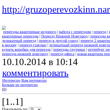
http://gruzoperevozkinn.na
переезды квартирные недорого
|
работа с переездом
|
переезд
|
квартирные переезды
|
Переезд Нижний Новгород
|
переезды к
деликатный переезд
|
переезд в другой город
|
переезд 2 кварти
в москву
|
переезд газелью
|
деликатный переезд нижний новго
купить коробки для переезда
|
переезды грузчики
|
петербург пе
переезда нижний новгород
|
переезд офиса
|
новая квартира пер
10.10.2014 в 10:14
комментировать
Интересно
Вам интересно
Больше не интересно
(
0
)
[1..1]
Показывать по: