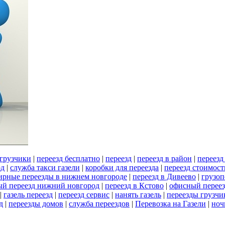
 грузчики
|
переезд бесплатно
|
переезд
|
переезд в район
|
переезд
од
|
служба такси газели
|
коробки для переезда
|
переезд стоимост
ирные переезды в нижнем новгороде
|
переезд в Дивеево
|
грузоп
ый переезд нижний новгород
|
переезд в Кстово
|
офисный перее
|
газель переезд
|
переезд сервис
|
нанять газель
|
переезды грузч
д
|
переезды домов
|
служба переездов
|
Перевозка на Газели
|
ноч