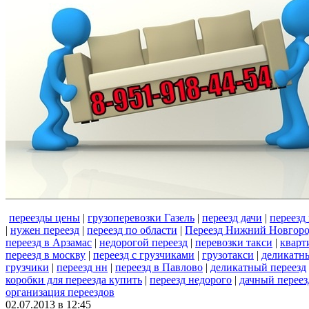
переезды цены
|
грузоперевозки Газель
|
переезд дачи
|
переезд
|
нужен переезд
|
переезд по области
|
Переезд Нижний Новгор
переезд в Арзамас
|
недорогой переезд
|
перевозки такси
|
кварт
переезд в москву
|
переезд с грузчиками
|
грузотакси
|
деликатн
грузчики
|
переезд нн
|
переезд в Павлово
|
деликатный переезд
коробки для переезда купить
|
переезд недорого
|
дачный переез
организация переездов
02.07.2013 в 12:45