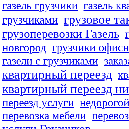
газель грузчики
газель к
грузовое та
грузчиками
грузоперевозки Газель
грузчики офисн
новгород
газели с грузчиками
заказ
квартирный переезд
кв
квартирный переезд н
переезд услуги
недорогой
перевозка мебели
перевоз
услуги Грузчиков