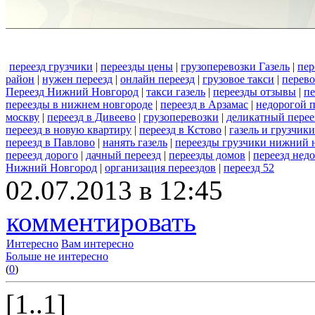
переезд грузчики
|
переезды цены
|
грузоперевозки Газель
|
пер
район
|
нужен переезд
|
онлайн переезд
|
грузовое такси
|
перево
Переезд Нижний Новгород
|
такси газель
|
переезды отзывы
|
пе
переезды в нижнем новгороде
|
переезд в Арзамас
|
недорогой п
москву
|
переезд в Дивеево
|
грузоперевозки
|
деликатный перее
переезд в новую квартиру
|
переезд в Кстово
|
газель и грузчики
переезд в Павлово
|
нанять газель
|
переезды грузчики нижний 
переезд дорого
|
дачный переезд
|
переезды домов
|
переезд нед
Нижний Новгород
|
организация переездов
|
переезд 52
02.07.2013 в 12:45
комментировать
Интересно
Вам интересно
Больше не интересно
(
0
)
[1..1]