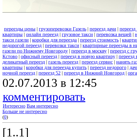
переезды цены
|
грузоперевозки Газель
|
переезд дачи
|
переезд
квартиры
|
онлайн переезд
|
грузовое такси
|
перевозка вещей
|
такси газели
|
коробки для переезда
|
переезд стоимость
|
кварти
недорогой переезд
|
перевозки такси
|
квартирные переезды в 
газели по Нижнему Новгороду
|
переезд в москву
|
переезд с г
Кстово
|
офисный переезд
|
переезд в новую квартиру
|
переезд
деликатный переезд
|
газель переезд
|
переезд сервис
|
нанять га
квартиры
|
коробки для переезда купить
|
переезд недорого
|
дач
ночной переезд
|
переезд 52
|
переезд в Нижний Новгород
|
орг
02.07.2013 в 12:45
комментировать
Интересно
Вам интересно
Больше не интересно
(
0
)
[1..1]