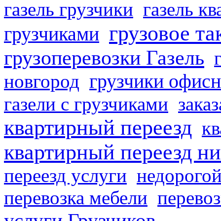
газель грузчики
газель к
грузовое та
грузчиками
грузоперевозки Газель
грузчики офисн
новгород
газели с грузчиками
заказ
квартирный переезд
кв
квартирный переезд н
переезд услуги
недорогой
перевозка мебели
перевоз
услуги Грузчиков