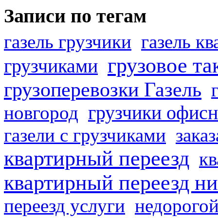
Записи по тегам
газель грузчики
газель к
грузовое та
грузчиками
грузоперевозки Газель
грузчики офисн
новгород
газели с грузчиками
заказ
квартирный переезд
кв
квартирный переезд н
переезд услуги
недорогой