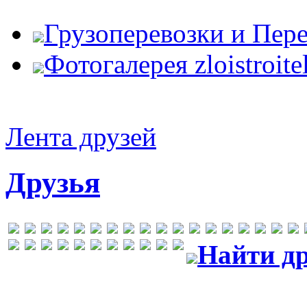
Грузоперевозки и Пер
Фотогалерея zloistroite
Лента друзей
Друзья
Найти др