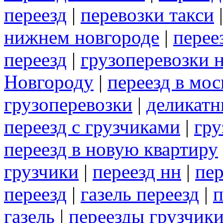
переезд
|
перевозки такси
нижнем новгороде
|
перее
переезд
|
грузоперевозки 
Новгороду
|
переезд в мос
грузоперевозки
|
деликатн
переезд с грузчиками
|
гру
переезд в новую квартиру
грузчики
|
переезд нн
|
пер
переезд
|
газель переезд
|
п
газель
|
переезды грузчик