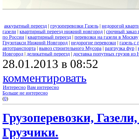
аккуратный переезд
|
грузоперевозки Газель
|
недорогой кварт
газели
|
квартирный переезд нижний новгород
|
срочный заказ 
по России
|
квартирный переезд
|
перевозки на газели в Москву
Грузотакси Нижний Новгород
|
недорогие перевозки
|
газель с
автотранспорта
|
вывоз строительного Мусора
|
разгрузка фур
|
Новгород
|
деликатный переезд
|
доставка попутных грузов из
28.01.2013 в 08:52
комментировать
Интересно
Вам интересно
Больше не интересно
(
0
)
Грузоперевозки, Газели
Грузчики.