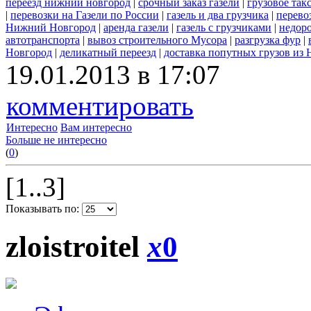
переезд нижний новгород
|
срочный заказ газели
|
грузовое та
|
перевозки на Газели по России
|
газель и два грузчика
|
перево
Нижний Новгород
|
аренда газели
|
газель с грузчиками
|
недоро
автотранспорта
|
вывоз строительного Мусора
|
разгрузка фур
|
Новгород
|
деликатный переезд
|
доставка попутных грузов из
19.01.2013 в 17:07
комментировать
Интересно
Вам интересно
Больше не интересно
(
0
)
[1..3]
Показывать по:
zloistroitel
x
0