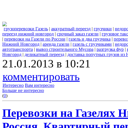
грузоперевозки Газель
|
аккуратный переезд
|
грузчики
|
недор
переезд нижний новгород
|
срочный заказ газели
|
грузовое та
|
перевозки на Газели по России
|
газель и два грузчика
|
перево
Нижний Новгород
|
аренда газели
|
газель с грузчиками
|
недоро
автотранспорта
|
вывоз строительного Мусора
|
разгрузка фур
|
Новгород
|
деликатный переезд
|
доставка попутных грузов из
21.01.2013 в 10:21
комментировать
Интересно
Вам интересно
Больше не интересно
(
0
)
Перевозки на Газелях Н
Россия. Квартирный пер