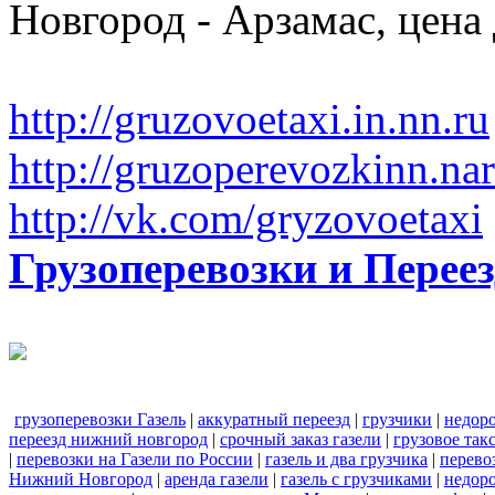
Новгород - Арзамас, цена
http://gruzovoetaxi.in.nn.ru
http://gruzoperevozkinn.na
http://vk.com/gryzovoetaxi
Грузоперевозки и Пере
грузоперевозки Газель
|
аккуратный переезд
|
грузчики
|
недор
переезд нижний новгород
|
срочный заказ газели
|
грузовое та
|
перевозки на Газели по России
|
газель и два грузчика
|
перево
Нижний Новгород
|
аренда газели
|
газель с грузчиками
|
недоро