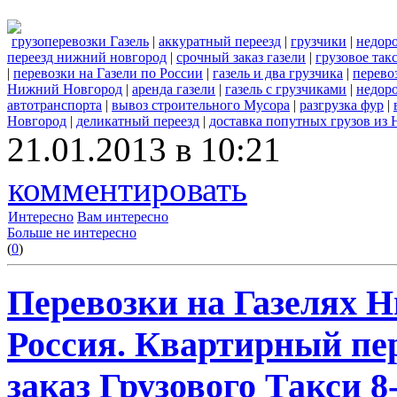
грузоперевозки Газель
|
аккуратный переезд
|
грузчики
|
недор
переезд нижний новгород
|
срочный заказ газели
|
грузовое та
|
перевозки на Газели по России
|
газель и два грузчика
|
перево
Нижний Новгород
|
аренда газели
|
газель с грузчиками
|
недоро
автотранспорта
|
вывоз строительного Мусора
|
разгрузка фур
|
Новгород
|
деликатный переезд
|
доставка попутных грузов из
21.01.2013 в 10:21
комментировать
Интересно
Вам интересно
Больше не интересно
(
0
)
Перевозки на Газелях Н
Россия. Квартирный пер
заказ Грузового Такси 8