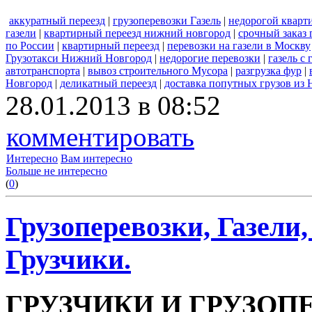
аккуратный переезд
|
грузоперевозки Газель
|
недорогой кварт
газели
|
квартирный переезд нижний новгород
|
срочный заказ 
по России
|
квартирный переезд
|
перевозки на газели в Москву
Грузотакси Нижний Новгород
|
недорогие перевозки
|
газель с
автотранспорта
|
вывоз строительного Мусора
|
разгрузка фур
|
Новгород
|
деликатный переезд
|
доставка попутных грузов из
28.01.2013 в 08:52
комментировать
Интересно
Вам интересно
Больше не интересно
(
0
)
Грузоперевозки, Газели
Грузчики.
ГРУЗЧИКИ И ГРУЗОП