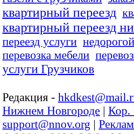
квартирный переезд
кв
квартирный переезд н
переезд услуги
недорогой
перевозка мебели
перевоз
услуги Грузчиков
Редакция -
hkdkest@mail.r
Нижнем Новгороде
|
Кор. 
support@nnov.org
|
Реклам