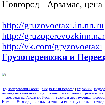
Новгород - Арзамас, цена
http://gruzovoetaxi.in.nn.ru
http://gruzoperevozkinn.na
http://vk.com/gryzovoetaxi
Грузоперевозки и Пере
грузоперевозки Газель
|
аккуратный переезд
|
грузчики
|
недор
переезд нижний новгород
|
срочный заказ газели
|
грузовое та
|
перевозки на Газели по России
|
газель и два грузчика
|
перево
Нижний Новгород
|
аренда газели
|
газель с грузчиками
|
недоро