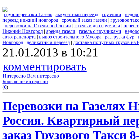
грузоперевозки Газель
|
аккуратный переезд
|
грузчики
|
недор
переезд нижний новгород
|
срочный заказ газели
|
грузовое та
|
перевозки на Газели по России
|
газель и два грузчика
|
перево
Нижний Новгород
|
аренда газели
|
газель с грузчиками
|
недоро
автотранспорта
|
вывоз строительного Мусора
|
разгрузка фур
|
Новгород
|
деликатный переезд
|
доставка попутных грузов из
21.01.2013 в 10:21
комментировать
Интересно
Вам интересно
Больше не интересно
(
0
)
Перевозки на Газелях Н
Россия. Квартирный пер
заказ Грузового Такси 8