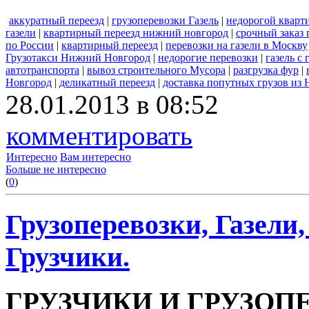
аккуратный переезд
|
грузоперевозки Газель
|
недорогой кварт
газели
|
квартирный переезд нижний новгород
|
срочный заказ 
по России
|
квартирный переезд
|
перевозки на газели в Москву
Грузотакси Нижний Новгород
|
недорогие перевозки
|
газель с
автотранспорта
|
вывоз строительного Мусора
|
разгрузка фур
|
Новгород
|
деликатный переезд
|
доставка попутных грузов из
28.01.2013 в 08:52
комментировать
Интересно
Вам интересно
Больше не интересно
(
0
)
Грузоперевозки, Газели
Грузчики.
ГРУЗЧИКИ И ГРУЗОП