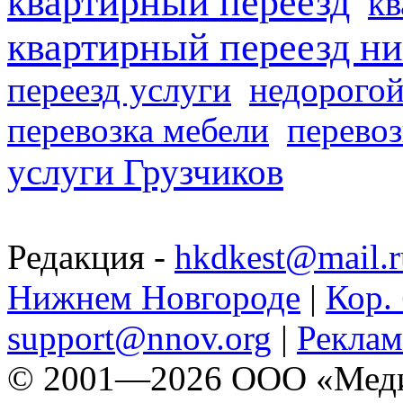
квартирный переезд
кв
квартирный переезд н
переезд услуги
недорогой
перевозка мебели
перевоз
услуги Грузчиков
Редакция -
hkdkest@mail.r
Нижнем Новгороде
|
Кор. 
support@nnov.org
|
Реклам
© 2001—2026 ООО «Медиа 