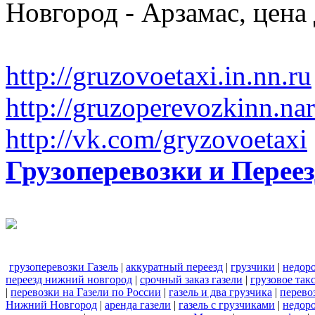
Новгород - Арзамас, цена
http://gruzovoetaxi.in.nn.ru
http://gruzoperevozkinn.na
http://vk.com/gryzovoetaxi
Грузоперевозки и Пере
грузоперевозки Газель
|
аккуратный переезд
|
грузчики
|
недор
переезд нижний новгород
|
срочный заказ газели
|
грузовое та
|
перевозки на Газели по России
|
газель и два грузчика
|
перево
Нижний Новгород
|
аренда газели
|
газель с грузчиками
|
недоро