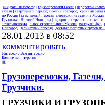
аккуратный переезд
|
грузоперевозки Газель
|
недорогой кварт
газели
|
квартирный переезд нижний новгород
|
срочный заказ 
по России
|
квартирный переезд
|
перевозки на газели в Москву
Грузотакси Нижний Новгород
|
недорогие перевозки
|
газель с
автотранспорта
|
вывоз строительного Мусора
|
разгрузка фур
|
Новгород
|
деликатный переезд
|
доставка попутных грузов из
28.01.2013 в 08:52
комментировать
Интересно
Вам интересно
Больше не интересно
(
0
)
Грузоперевозки, Газели
Грузчики.
ГРУЗЧИКИ И ГРУЗОП