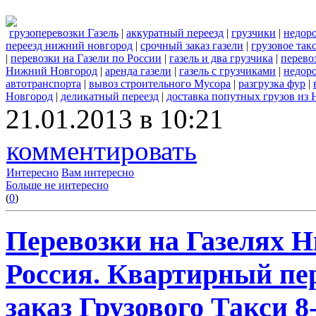
грузоперевозки Газель
|
аккуратный переезд
|
грузчики
|
недор
переезд нижний новгород
|
срочный заказ газели
|
грузовое та
|
перевозки на Газели по России
|
газель и два грузчика
|
перево
Нижний Новгород
|
аренда газели
|
газель с грузчиками
|
недоро
автотранспорта
|
вывоз строительного Мусора
|
разгрузка фур
|
Новгород
|
деликатный переезд
|
доставка попутных грузов из
21.01.2013 в 10:21
комментировать
Интересно
Вам интересно
Больше не интересно
(
0
)
Перевозки на Газелях Н
Россия. Квартирный пер
заказ Грузового Такси 8