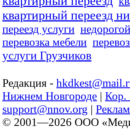
квартирный переезд
кв
квартирный переезд н
переезд услуги
недорогой
перевозка мебели
перевоз
услуги Грузчиков
Редакция -
hkdkest@mail.r
Нижнем Новгороде
|
Кор. 
support@nnov.org
|
Реклам
© 2001—2026 ООО «Медиа 