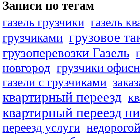
Записи по тегам
газель грузчики
газель к
грузовое та
грузчиками
грузоперевозки Газель
грузчики офисн
новгород
газели с грузчиками
заказ
квартирный переезд
кв
квартирный переезд н
переезд услуги
недорогой