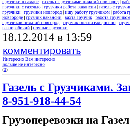
грузчики в самаре
|
газель с грузчиками нижний новгород
|
раб
грузчики с газелью
|
грузчики работа вакансии
|
газель с грузч
грузчики
|
грузчики новгород
|
ищу работу грузчиком
|
работа 
новгороде
|
грузчик вакансии
|
вахта грузчик
|
работа грузчико
грузчиков нижний новгород
|
грузчик оплата ежедневно
|
грузч
разнорабочий
|
ночные грузчики
18.12.2014 в 13:59
комментировать
Интересно
Вам интересно
Больше не интересно
(
0
)
Газель с Грузчиками. За
8-951-918-44-54
Грузоперевозки на Газел