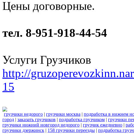
Цены договорные.
тел. 8-951-918-44-54
Услуги Грузчиков
http://gruzoperevozkinn.na
15
грузчики недорого
|
грузчики москва
|
подработка в нижнем н
город
|
заказать грузчиков
|
подработка грузчиком
|
грузчики пе
грузчики нижний новгород недорого
|
грузчик ежедневно
|
раб
грузчики дзержинск
|
158 грузчики переезды
|
подработка груз