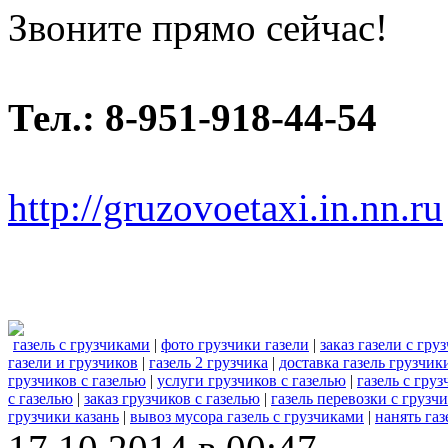
Звоните прямо сейчас!
Тел.: 8-951-918-44-54
http://gruzovoetaxi.in.nn.ru
газель с грузчиками
|
фото грузчики газели
|
заказ газели с гру
газели и грузчиков
|
газель 2 грузчика
|
доставка газель грузчик
грузчиков с газелью
|
услуги грузчиков с газелью
|
газель с гру
с газелью
|
заказ грузчиков с газелью
|
газель перевозки с грузч
грузчики казань
|
вывоз мусора газель с грузчиками
|
нанять газ