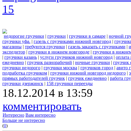
15
недорогие грузчики
|
грузчики
|
грузчики в самаре
|
ночной гр
грузчики уфа.
|
газель с грузчиками нижний новгород
|
грузчик
магазины
|
требуются грузчики
|
газель заказать с грузчиками
|
и
экспедитор
|
грузчики в нижнем новгороде
|
грузчики в нижне
|
грузчики казань
|
услуги грузчиков нижний новгород
|
оплата
ежедневно
|
грузчик разнорабочий
|
ночные грузчики
|
грузчик 
грузчики недорого
|
грузчики москва
|
грузчиков город
|
авито 
подработка грузчиком
|
грузчики нижний новгород недорого
|
прямых работодателей грузчик
|
грузчик ежедневно
|
работа гр
грузчики дзержинск
|
158 грузчики переезды
18.12.2014 в 13:59
комментировать
Интересно
Вам интересно
Больше не интересно
(
0
)