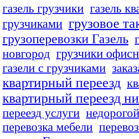
газель грузчики
газель к
грузовое та
грузчиками
грузоперевозки Газель
грузчики офисн
новгород
газели с грузчиками
заказ
квартирный переезд
кв
квартирный переезд н
переезд услуги
недорогой
перевозка мебели
перевоз