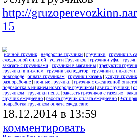
http://gruzoperevozkinn.na
15
ночной грузчик
|
недорогие грузчики
|
грузчики
|
грузчики в с
ежедневной оплатой
|
услуги Грузчиков
|
грузчики уфа.
|
грузчи
заказать с грузчиками
|
грузчики в магазины
|
требуются грузчи
грузчики в нижнем
|
грузчик экспедитор
|
грузчики в нижнем н
новгороде
|
оплата грузчикам
|
грузчики казань
|
услуги грузчи
разнорабочие
|
ночные грузчики
|
грузчик с ежедневной оплато
подработка в нижнем новгороде грузчиком
|
авито грузчики
|
о
грузчиком
|
грузчики пенза
|
заказать грузчиков с газелью
|
вака
грузчик ежедневно
|
работа грузчик оплата ежедневно
|
+от пря
подработка грузчиком оплата ежедневно
18.12.2014 в 13:59
комментировать
Интересно
Вам интересно