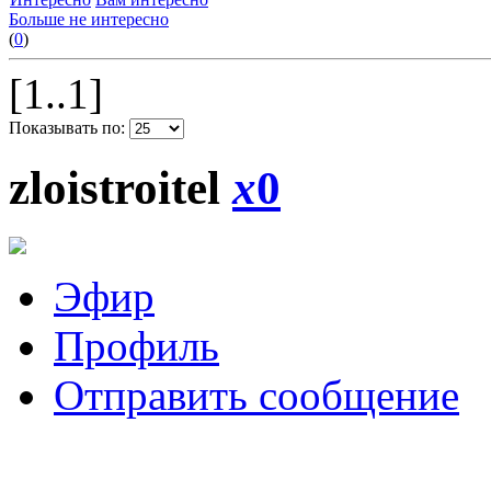
Больше не интересно
(
0
)
[1..1]
Показывать по:
zloistroitel
x
0
Эфир
Профиль
Отправить сообщение