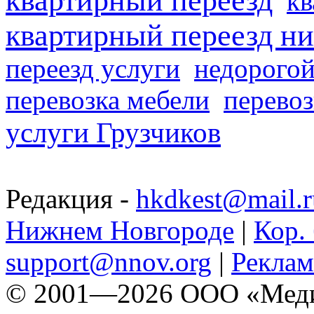
квартирный переезд
кв
квартирный переезд н
переезд услуги
недорогой
перевозка мебели
перевоз
услуги Грузчиков
Редакция -
hkdkest@mail.r
Нижнем Новгороде
|
Кор. 
support@nnov.org
|
Реклам
© 2001—2026 ООО «Медиа 