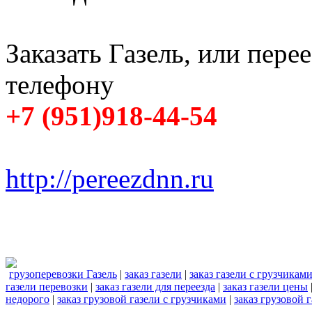
Заказать Газель, или пере
телефону
+7 (951)918-44-54
http://pereezdnn.ru
грузоперевозки Газель
|
заказ газели
|
заказ газели с грузчикам
газели перевозки
|
заказ газели для переезда
|
заказ газели цены
недорого
|
заказ грузовой газели с грузчиками
|
заказ грузовой 