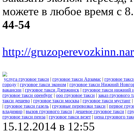
можете в любое время с 8
44-54
http://gruzoperevozkinn.na
услуга грузовое такси
|
грузовое такси Арзамас
|
грузовое такс
городу
|
грузовое такси эконом
|
грузовое такси Нижний Новго
вакансии
|
грузовое такси Дзержинск
|
грузовое такси нижний 
грузовое такси оренбург
|
ооо грузовое такси
|
заказ грузового т
такси дешево
|
грузовое такси москва
|
грузовое такси мустанг
|
|
грузовое такси газель
|
грузовые перевозки такси
|
первое груз
владимир
|
вызов грузового такси
|
дешевое грузовое такси
|
гру
грузовое такси пенза
|
грузовое такси везет
|
цена грузового так
15.12.2014 в 12:55