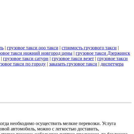
ль
|
грузовое такси ооо такси
|
стоимость грузового такси
|
зовое такси нижний новгород цены
|
грузовое такси Дзержинск
|
грузовое такси сатурн
|
грузовое такси везет
|
грузовое такси
узовое такси по городу
|
заказать грузовое такси
|
диспетчера
когда необходимо осуществить мелкие перевозки. Услуга
ковой автомобиль, можно с легкостью доставить,