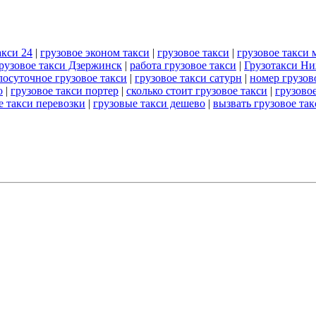
акси 24
|
грузовое эконом такси
|
грузовое такси
|
грузовое такси 
рузовое такси Дзержинск
|
работа грузовое такси
|
Грузотакси Н
лосуточное грузовое такси
|
грузовое такси сатурн
|
номер грузов
о
|
грузовое такси портер
|
сколько стоит грузовое такси
|
грузово
е такси перевозки
|
грузовые такси дешево
|
вызвать грузовое так