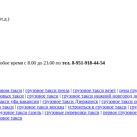
т.д.)
любое время с 8.00 до 23.00 по
тел. 8-951-918-44-54
овом такси
|
грузовое такси пенза
|
грузовое такси везет
|
цена гр
зовых такси
|
грузовое такси
|
грузовое такси нижний новгород д
такси уфа вакансии
|
грузовое такси Дзержинск
|
грузовое такси 
о такси
|
грузовое такси москва
|
устроиться в грузовое такси
|
гру
рузовое такси газель
|
грузовые перевозки такси
|
первое грузовое
овое такси