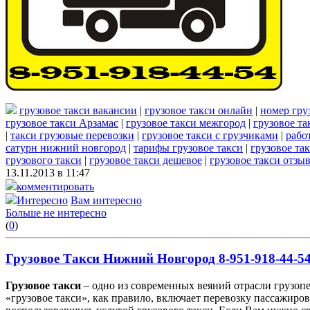
грузовое такси вакансии
|
грузовое такси онлайн
|
номер гру
грузовое такси Арзамас
|
грузовое такси межгород
|
грузовое та
|
такси грузовые перевозки
|
грузовое такси с грузчиками
|
рабо
сатурн нижний новгород
|
тарифы грузовое такси
|
грузовое та
грузового такси
|
грузовое такси дешевое
|
грузовое такси отзы
13.11.2013 в 11:47
комментировать
Интересно
Вам интересно
Больше не интересно
(
0
)
Грузовое Такси Нижний Новгород 8-951-918-44-5
Грузовое такси
– одно из современных веяний отрасли грузопе
«грузовое такси», как правило, включает перевозку пассажиров