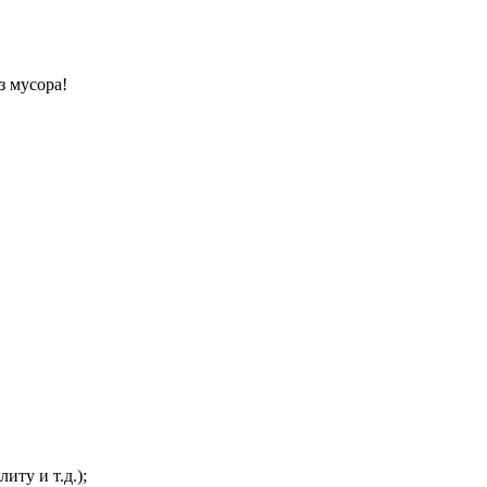
з мусора!
иту и т.д.);