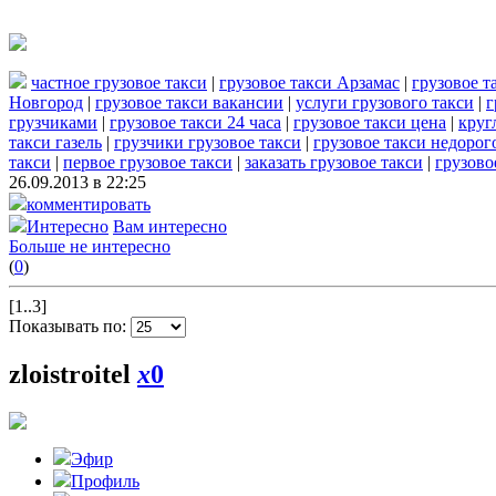
частное грузовое такси
|
грузовое такси Арзамас
|
грузовое т
Новгород
|
грузовое такси вакансии
|
услуги грузового такси
|
г
грузчиками
|
грузовое такси 24 часа
|
грузовое такси цена
|
круг
такси газель
|
грузчики грузовое такси
|
грузовое такси недорог
такси
|
первое грузовое такси
|
заказать грузовое такси
|
грузово
26.09.2013 в 22:25
комментировать
Интересно
Вам интересно
Больше не интересно
(
0
)
[1..3]
Показывать по:
zloistroitel
x
0
Эфир
Профиль