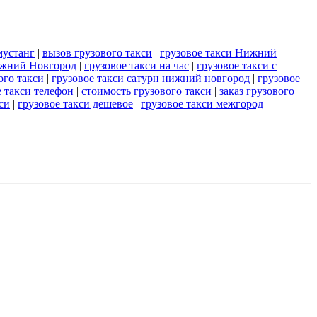
мустанг
|
вызов грузового такси
|
грузовое такси Нижний
ижний Новгород
|
грузовое такси на час
|
грузовое такси с
ого такси
|
грузовое такси сатурн нижний новгород
|
грузовое
е такси телефон
|
стоимость грузового такси
|
заказ грузового
си
|
грузовое такси дешевое
|
грузовое такси межгород