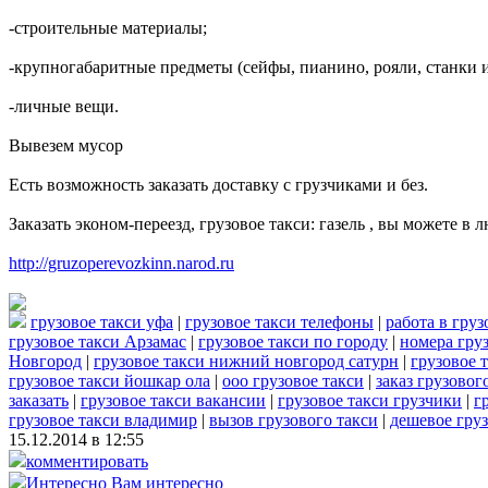
-строительные материалы;
-крупногабаритные предметы (сейфы, пианино, рояли, станки и
-личные вещи.
Вывезем мусор
Есть возможность заказать доставку с грузчиками и без.
Заказать эконом-переезд, грузовое такси: газель , вы можете в 
http://gruzoperevozkinn.narod.ru
грузовое такси уфа
|
грузовое такси телефоны
|
работа в груз
грузовое такси Арзамас
|
грузовое такси по городу
|
номера гру
Новгород
|
грузовое такси нижний новгород сатурн
|
грузовое 
грузовое такси йошкар ола
|
ооо грузовое такси
|
заказ грузовог
заказать
|
грузовое такси вакансии
|
грузовое такси грузчики
|
г
грузовое такси владимир
|
вызов грузового такси
|
дешевое груз
15.12.2014 в 12:55
комментировать
Интересно
Вам интересно