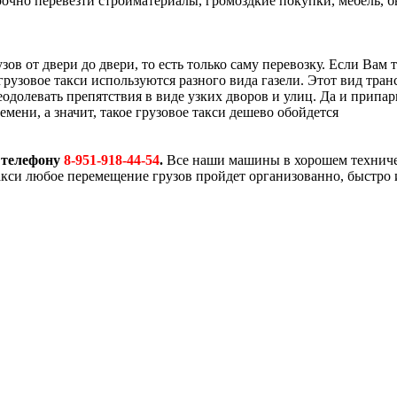
рочно перевезти стройматериалы, громоздкие покупки, мебель, 
ов от двери до двери, то есть только саму перевозку. Если Вам
грузовое такси используются разного вида газели. Этот вид тра
еодолевать препятствия в виде узких дворов и улиц. Да и припар
емени, а значит, такое грузовое такси дешево обойдется
 телефону
8-951-918-44-54
.
Все наши машины в хорошем техническ
акси любое перемещение грузов пройдет организованно, быстро 