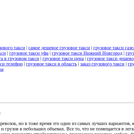
зового такси
|
самое дешевое грузовое такси
|
грузовое такси газе
кси
|
грузовое такси уфа
|
грузовое такси Нижний Новгород
|
гру
та в грузовом такси
|
грузовое такси цена
|
грузовое такси дешево
кси телефон
|
грузовое такси в область
|
заказ грузового такси
|
гр
вы
4
ревозок, но в тоже время это один из самых лучших вариантов, 
 и грузов в небольших объемах. Все то, что не помещается в лег