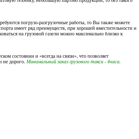
бытовую технику, небольшую партию продукции, то без такого
 требуются погрузо-разгрузочные работы, то Вы также можете
нспорта имеет ряд преимуществ, при хорошей вместительности и
коваться на грузовой газели можно максимально близко к
ом состоянии и «всегда на связи», что позволяет
и не дорого.
Минимальный заказ грузового такси - 4часа.