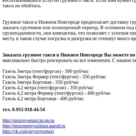
воспользовавшись услугой грузового такси. Если Вам нужно с
такси не обойтись.
Грузовое такси в Нижнем Новгороде предполагает доставку груз
заказать грузчиков или полноценный переезд. В основном под 
грузоподъемности, они компактны, что позволяет с успехом пр
месту, в таком случае погрузка и разгрузка не отнимут много вр
Заказать грузовое такси в Нижнем Новгороде Вы можете по
максимально быстро реагировать на все изменения. С нашим т
Газель 3метра (тент/фургон) - 300 руб/час
Газель 3метра Фермер (тент/фургон) - 350 руб/час
Газель 3метра Бортовая - 350 руб/час
Газель 4,2 метра (тент/фургон) - 350 руб/час
Газель 4,2 метра Фермер (тент/фургон) - 400 руб/час
Газель 4,2 метра Бортовая - 400 руб/час
тел. 8-951-918-44-54
http://gruzovoetaxi.in.nn.ru
http://gruzoperevozkinn.narod.ru
http://vk.com/gryzovoetaxi