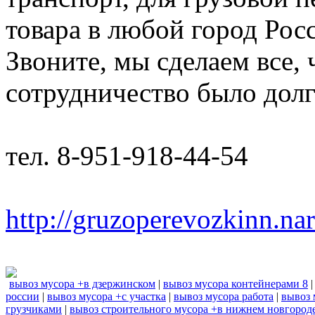
товара в любой город Рос
Звоните, мы сделаем все,
сотрудничество было дол
тел. 8-951-918-44-54
http://gruzoperevozkinn.na
вывоз мусора +в дзержинском
|
вывоз мусора контейнерами 8
россии
|
вывоз мусора +с участка
|
вывоз мусора работа
|
вывоз 
грузчиками
|
вывоз строительного мусора +в нижнем новгород