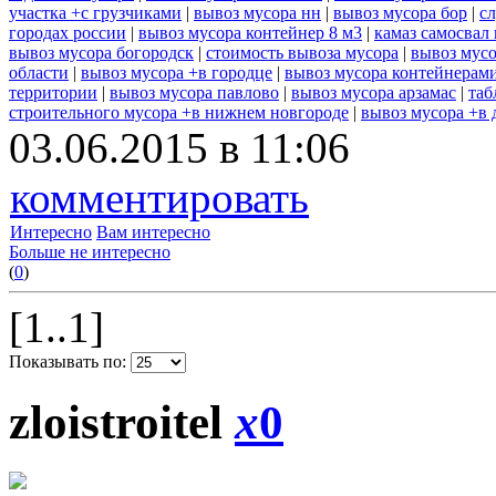
участка +с грузчиками
|
вывоз мусора нн
|
вывоз мусора бор
|
с
городах россии
|
вывоз мусора контейнер 8 м3
|
камаз самосвал
вывоз мусора богородск
|
стоимость вывоза мусора
|
вывоз мусо
области
|
вывоз мусора +в городце
|
вывоз мусора контейнерам
территории
|
вывоз мусора павлово
|
вывоз мусора арзамас
|
таб
строительного мусора +в нижнем новгороде
|
вывоз мусора +в 
03.06.2015 в 11:06
комментировать
Интересно
Вам интересно
Больше не интересно
(
0
)
[1..1]
Показывать по:
zloistroitel
x
0