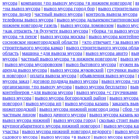
мусора
|
компании +по вывозу мусора +в нижнем новгороде
|
в
+на вывоз мусора
|
вывоз мусора город бор
|
вывоз строительно
мусора лидер
|
частный вывоз мусора
|
контроль вывоза мусора
телефоны вывоз мусора
|
вывоз мусора дальнеконстантиновски
нижнем новгороде газель
|
вывоз мусора ломовозом
|
вывоз мус
+как отразить +в бухучете вывоз мусора
|
уборка +и вывоз мусо
мусора +в пензе
|
вывоз мусора москва
|
вывоз мусора контейн
сосновское нижегородской области
|
+кто отвечает +за вывоз м
строительного мусора камаз
|
вывоз строительного мусора обла
область
|
машина +для вывоза мусора
|
вывоз мусора авито
|
выв
мусора
|
частный вывоз мусора +в нижнем новгороде
|
вывоз м
|
вывоз мусора мусоровозом
|
вывоз бытового мусора
|
нужен вы
аренда вывоз мусора
|
вывоз мусора жуковский
|
грузчики выво
н новгород
|
оплата вывоза мусора
|
объявления вывоз мусора
|
мусора заказ
|
договор подряда вывоз мусора
|
вывоз мусора +из
организации +по вывозу мусора
|
вывоз мусора бесплатно
|
выв
контейнеров +для вывоза мусора
|
вывоз мусора +с грузчиками
вывоз мусора
|
вывоз мусора богородский район
|
вывоз мусора
новгород
|
вывоз мусора ип
|
вывоз мусора казань
|
заказать выв
нижегородский
|
вывоз мусора нижний новгород цена
|
сбор +и
частным лицом
|
вывоз дачного мусора
|
вывоз мусора казань к
вывоз мусора нижний
|
вывоз мусора город
|
сколько стоит выв
крупногабаритного мусора нижний новгород
|
вывоз мусора ка
участка
|
вывоз мусора нижний новгород недорого
|
вывоз мусо
садового мусора
|
вывоз мусора +в выксе
|
вывоз мусора контей