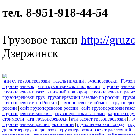
тел. 8-951-918-44-54
Грузовое такси
http://gruz
Дзержинск
ати су грузоперевозки
|
газель нижний грузоперевозки
|
Грузо
грузоперевозок
|
ати грузоперевозки по россии
|
грузоперевозки
грузоперевозки газель нижний новгород
|
грузоперевозки расче
грузоперевозки груз
|
грузоперевозки газелью по россии
|
грузо
грузоперевозки по России
|
грузоперевозки область
|
грузоперев
россии
|
сайт грузоперевозок россии
|
сайт грузоперевозки газе
грузоперевозки москвы
|
грузоперевозки газелью
|
каргогео гру
стоимости
|
ати грузоперевозки
|
ати расчет грузоперевозки
|
гр
грузоперевозки расчет расстояний
|
грузоперевозки города
|
гру
диспетчер грузоперевозок
|
грузоперевозки расчет расстояний
|