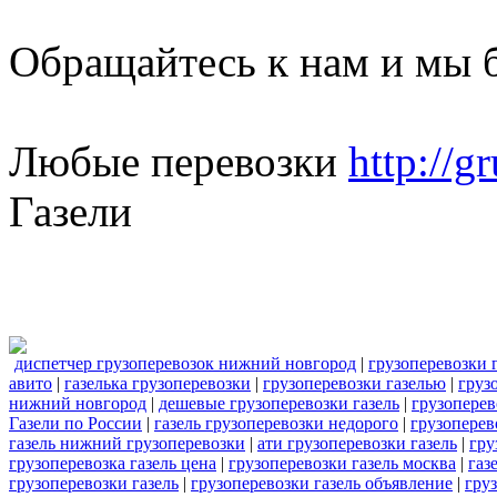
Обращайтесь к нам и мы 
Любые перевозки
http://g
Газели
диспетчер грузоперевозок нижний новгород
|
грузоперевозки 
авито
|
газелька грузоперевозки
|
грузоперевозки газелью
|
груз
нижний новгород
|
дешевые грузоперевозки газель
|
грузоперев
Газели по России
|
газель грузоперевозки недорого
|
грузоперев
газель нижний грузоперевозки
|
ати грузоперевозки газель
|
гру
грузоперевозка газель цена
|
грузоперевозки газель москва
|
газ
грузоперевозки газель
|
грузоперевозки газель объявление
|
гру