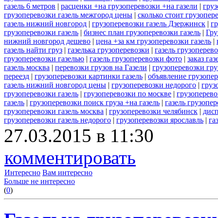
газель 6 метров
|
расценки +на грузоперевозки +на газели
|
груз
грузоперевозки газель межгород цены
|
сколько стоит грузопер
газель нижний новгород
|
грузоперевозки газель Дзержинск
|
гр
грузоперевозки газель
|
бизнес план грузоперевозки газель
|
Гру
нижний новгород дешево
|
цена +за км грузоперевозки газель
|
газель найти груз
|
газелька грузоперевозки
|
газель грузоперев
грузоперевозки газелью
|
газель грузоперевозки фото
|
заказ газ
газель москва
|
перевозки грузов на Газели
|
грузоперевозки гру
переезд
|
грузоперевозки картинки газель
|
объявление грузопер
газель нижний новгород цены
|
грузоперевозки недорого
|
груз
грузоперевозки газель
|
грузоперевозки по москве
|
грузоперево
газель
|
грузоперевозки поиск груза +на газель
|
газель грузопе
грузоперевозки газель москва
|
грузоперевозки челябинск
|
дисп
грузоперевозки газель недорого
|
грузоперевозки ярославль
|
га
27.03.2015 в 11:30
комментировать
Интересно
Вам интересно
Больше не интересно
(
0
)