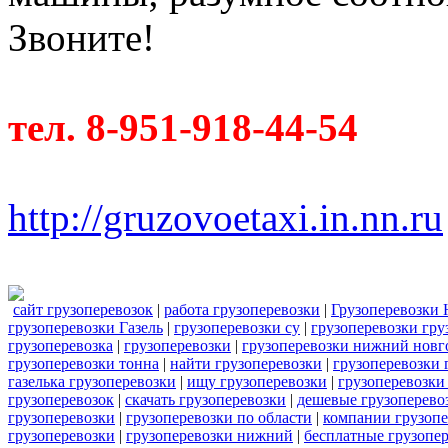
Звоните!
тел. 8-951-918-44-54
http://gruzovoetaxi.in.nn.ru
сайт грузоперевозок
|
работа грузоперевозки
|
Грузоперевозки
грузоперевозки Газель
|
грузоперевозки су
|
грузоперевозки гру
грузоперевозка
|
грузоперевозки
|
грузоперевозки нижний новг
грузоперевозки тонна
|
найти грузоперевозки
|
грузоперевозки 
газелька грузоперевозки
|
ищу грузоперевозки
|
грузоперевозки
грузоперевозок
|
скачать грузоперевозки
|
дешевые грузоперевоз
грузоперевозки
|
грузоперевозки по области
|
компании грузопе
грузоперевозки
|
грузоперевозки нижний
|
бесплатные грузопе