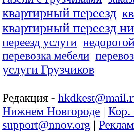
квартирный переезд
кв
квартирный переезд н
переезд услуги
недорогой
перевозка мебели
перевоз
услуги Грузчиков
Редакция -
hkdkest@mail.r
Нижнем Новгороде
|
Кор. 
support@nnov.org
|
Реклам