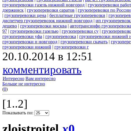
грузоперевозки газель нижний новгород
|
грузоперевозки рабо
дзержинск
|
грузоперевозки саратов
|
грузоперевозки по России
|
грузоперевозки цена
|
бесплатные грузоперевозки
|
грузоперев
диспетчер грузоперевозок нижний новгород
|
ип грузоперевоз
дешево
|
грузоперевозки москва
|
автотрансинфо грузоперевозк
97
|
грузоперевозки газелью
|
грузоперевозки су
|
грузоперевозк
грузоперевозки уфа
|
грузоперевозка
|
грузоперевозки нижний 
грузоперевозки н новгород
|
грузоперевозки скачать
|
грузопере
грузоперевозки нижний
|
грузоперевозки г
20.10.2014 в 12:51
комментировать
Интересно
Вам интересно
Больше не интересно
(
0
)
[1..2]
Показывать по:
zloistroitel
x
0