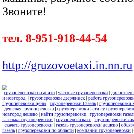
Звоните!
тел. 8-951-918-44-54
http://gruzovoetaxi.in.nn.ru
грузоперевозки на авито
|
частные грузоперевозки
|
диспетчер 
н новгород.
|
грузоперевозки дзержинск
|
работа грузоперевозк
грузоперевозки цены
|
грузоперевозки Газель
|
грузоперевозки 
|
дешевая грузоперевозка
|
грузоперевозки
|
ати су грузоперевоз
новгород дешево
|
найти грузоперевозки
|
грузоперевозки газе
газелька грузоперевозки
|
грузоперевозки г
|
грузоперевозки са
|
скачать грузоперевозки
|
газель грузоперевозки дешево
|
объяв
газель
|
грузоперевозки по области
|
компании грузоперевозки
|