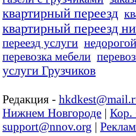
квартирный переезд
кв
квартирный переезд н
переезд услуги
недорогой
перевозка мебели
перевоз
услуги Грузчиков
Редакция -
hkdkest@mail.r
Нижнем Новгороде
|
Кор. 
support@nnov.org
|
Реклам