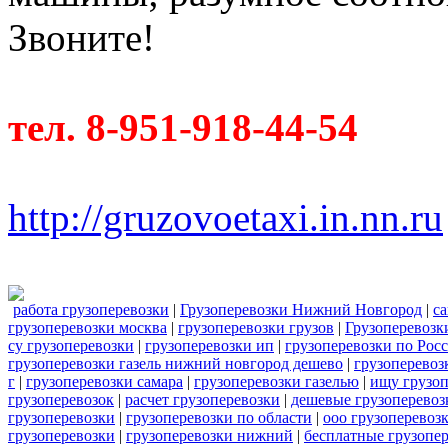
Звоните!
тел. 8-951-918-44-54
http://gruzovoetaxi.in.nn.ru
работа грузоперевозки
|
Грузоперевозки Нижний Новгород
|
са
грузоперевозки москва
|
грузоперевозки грузов
|
Грузоперевозк
су грузоперевозки
|
грузоперевозки ип
|
грузоперевозки по Рос
грузоперевозки газель нижний новгород дешево
|
грузоперевоз
г
|
грузоперевозки самара
|
грузоперевозки газелью
|
ищу грузоп
грузоперевозок
|
расчет грузоперевозки
|
дешевые грузоперевоз
грузоперевозки
|
грузоперевозки по области
|
ооо грузоперевоз
грузоперевозки
|
грузоперевозки нижний
|
бесплатные грузопе