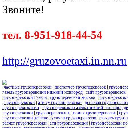
Звоните!
тел. 8-951-918-44-54
http://gruzovoetaxi.in.nn.ru
частные грузоперевозки
|
диспетчер грузоперевозок
|
грузопер
газель грузоперевозки нижний новгород
|
сайт грузоперевозок
грузоперевозки Газель
|
грузоперевозки москва
|
грузоперевозк
|
грузоперевозки
|
ати су грузоперевозки
|
дешевая грузоперевоз
грузоперевозки ип
|
грузоперевозки газель нижний новгород д
грузоперевозки
|
грузоперевозки г
|
поиск грузоперевозок
|
груз
грузоперевозки дешево
|
услуги грузоперевозок
|
скачать грузо
расчет грузоперевозки
|
ати грузоперевозки
|
грузоперевозки по