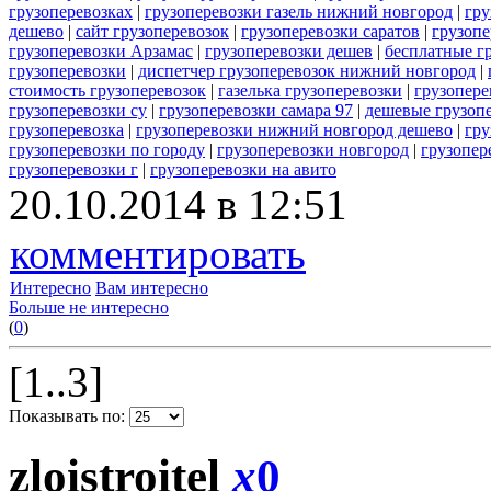
грузоперевозках
|
грузоперевозки газель нижний новгород
|
гру
дешево
|
сайт грузоперевозок
|
грузоперевозки саратов
|
грузопе
грузоперевозки Арзамас
|
грузоперевозки дешев
|
бесплатные г
грузоперевозки
|
диспетчер грузоперевозок нижний новгород
|
стоимость грузоперевозок
|
газелька грузоперевозки
|
грузопере
грузоперевозки су
|
грузоперевозки самара 97
|
дешевые грузопе
грузоперевозка
|
грузоперевозки нижний новгород дешево
|
гру
грузоперевозки по городу
|
грузоперевозки новгород
|
грузопер
грузоперевозки г
|
грузоперевозки на авито
20.10.2014 в 12:51
комментировать
Интересно
Вам интересно
Больше не интересно
(
0
)
[1..3]
Показывать по:
zloistroitel
x
0