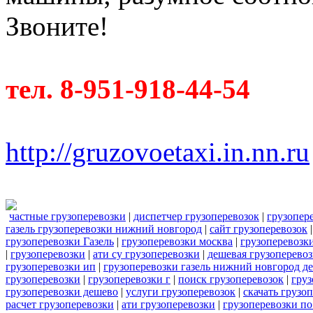
Звоните!
тел. 8-951-918-44-54
http://gruzovoetaxi.in.nn.ru
частные грузоперевозки
|
диспетчер грузоперевозок
|
грузопер
газель грузоперевозки нижний новгород
|
сайт грузоперевозок
грузоперевозки Газель
|
грузоперевозки москва
|
грузоперевозк
|
грузоперевозки
|
ати су грузоперевозки
|
дешевая грузоперевоз
грузоперевозки ип
|
грузоперевозки газель нижний новгород д
грузоперевозки
|
грузоперевозки г
|
поиск грузоперевозок
|
груз
грузоперевозки дешево
|
услуги грузоперевозок
|
скачать грузо
расчет грузоперевозки
|
ати грузоперевозки
|
грузоперевозки по