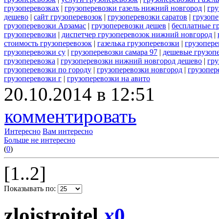
грузоперевозках
|
грузоперевозки газель нижний новгород
|
гру
дешево
|
сайт грузоперевозок
|
грузоперевозки саратов
|
грузопе
грузоперевозки Арзамас
|
грузоперевозки дешев
|
бесплатные г
грузоперевозки
|
диспетчер грузоперевозок нижний новгород
|
стоимость грузоперевозок
|
газелька грузоперевозки
|
грузопере
грузоперевозки су
|
грузоперевозки самара 97
|
дешевые грузопе
грузоперевозка
|
грузоперевозки нижний новгород дешево
|
гру
грузоперевозки по городу
|
грузоперевозки новгород
|
грузопер
грузоперевозки г
|
грузоперевозки на авито
20.10.2014 в 12:51
комментировать
Интересно
Вам интересно
Больше не интересно
(
0
)
[1..2]
Показывать по:
zloistroitel
x
0