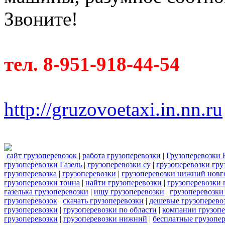
Звоните!
тел. 8-951-918-44-54
http://gruzovoetaxi.in.nn.ru
сайт грузоперевозок
|
работа грузоперевозки
|
Грузоперевозки
грузоперевозки Газель
|
грузоперевозки су
|
грузоперевозки гру
грузоперевозка
|
грузоперевозки
|
грузоперевозки нижний новг
грузоперевозки тонна
|
найти грузоперевозки
|
грузоперевозки 
газелька грузоперевозки
|
ищу грузоперевозки
|
грузоперевозки
грузоперевозок
|
скачать грузоперевозки
|
дешевые грузоперевоз
грузоперевозки
|
грузоперевозки по области
|
компании грузопе
грузоперевозки
|
грузоперевозки нижний
|
бесплатные грузопе