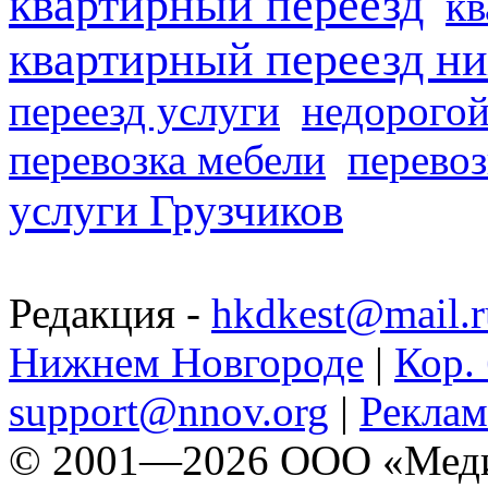
квартирный переезд
кв
квартирный переезд н
переезд услуги
недорогой
перевозка мебели
перевоз
услуги Грузчиков
Редакция -
hkdkest@mail.r
Нижнем Новгороде
|
Кор. 
support@nnov.org
|
Реклам
© 2001—2026 ООО «Медиа 