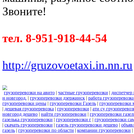
Звоните!
тел. 8-951-918-44-54
http://gruzovoetaxi.in.nn.ru
грузоперевозки на авито
|
частные грузоперевозки
|
диспетчер 
н новгород.
|
грузоперевозки дзержинск
|
работа грузоперевозк
грузоперевозки цены
|
грузоперевозки Газель
|
грузоперевозки 
|
дешевая грузоперевозка
|
грузоперевозки
|
ати су грузоперевоз
новгород дешево
|
найти грузоперевозки
|
грузоперевозки газе
газелька грузоперевозки
|
грузоперевозки г
|
грузоперевозки са
|
скачать грузоперевозки
|
газель грузоперевозки дешево
|
объяв
газель
|
грузоперевозки по области
|
компании грузоперевозки
|