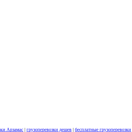
зки Арзамас
|
грузоперевозки дешев
|
бесплатные грузоперевозки