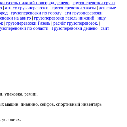
зки газель нижний новгород дешево
|
грузоперевозки грузы
|
ю
|
ати су грузоперевозки
|
грузоперевозки заказы
|
дешевые
ород
|
грузоперевозки по городу
|
ати грузоперевозки
|
евозки на авито
|
грузоперевозки газель нижний
|
ищу
ок
|
грузоперевозки Газель
|
расчёт грузоперевозок.
|
узоперевозки по области
|
Грузоперевозки дешево
|
сайт
, упаковка, ремни.
ных машин, пианино, сейфов, спортивный инвентарь,
 условиях.