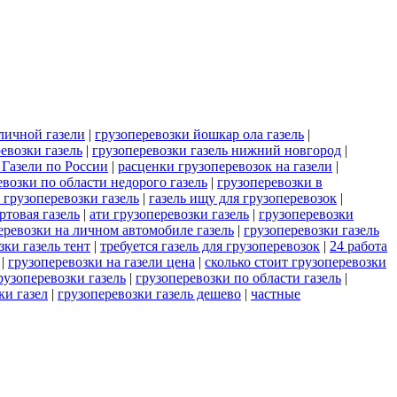
личной газели
|
грузоперевозки йошкар ола газель
|
евозки газель
|
грузоперевозки газель нижний новгород
|
 Газели по России
|
расценки грузоперевозок на газели
|
евозки по области недорого газель
|
грузоперевозки в
 грузоперевозки газель
|
газель ищу для грузоперевозок
|
ртовая газель
|
ати грузоперевозки газель
|
грузоперевозки
еревозки на личном автомобиле газель
|
грузоперевозки газель
зки газель тент
|
требуется газель для грузоперевозок
|
24 работа
|
грузоперевозки на газели цена
|
сколько стоит грузоперевозки
рузоперевозки газель
|
грузоперевозки по области газель
|
ки газел
|
грузоперевозки газель дешево
|
частные