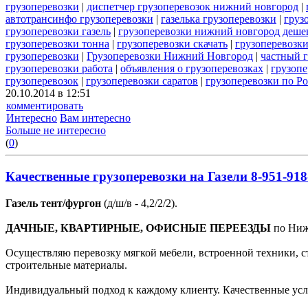
грузоперевозки
|
диспетчер грузоперевозок нижний новгород
|
автотрансинфо грузоперевозки
|
газелька грузоперевозки
|
груз
грузоперевозки газель
|
грузоперевозки нижний новгород деше
грузоперевозки тонна
|
грузоперевозки скачать
|
грузоперевозк
грузоперевозки
|
Грузоперевозки Нижний Новгород
|
частный 
грузоперевозки работа
|
объявления о грузоперевозках
|
грузопе
грузоперевозок
|
грузоперевозки саратов
|
грузоперевозки по Р
20.10.2014 в 12:51
комментировать
Интересно
Вам интересно
Больше не интересно
(
0
)
Качественные грузоперевозки на Газели 8-951-918
Газель тент/фургон
(д/ш/в - 4,2/2/2).
ДАЧНЫЕ, КВАРТИРНЫЕ, ОФИСНЫЕ ПЕРЕЕЗДЫ
по Нижн
Осуществляю перевозку мягкой мебели, встроенной техники, с
строительные материалы.
Индивидуальный подход к каждому клиенту. Качественные усл