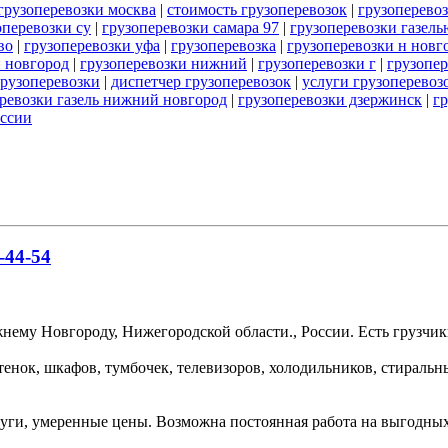
грузоперевозки москва
|
стоимость грузоперевозок
|
грузоперево
оперевозки су
|
грузоперевозки самара 97
|
грузоперевозки газель
во
|
грузоперевозки уфа
|
грузоперевозка
|
грузоперевозки н новг
и новгород
|
грузоперевозки нижний
|
грузоперевозки г
|
грузопер
грузоперевозки
|
диспетчер грузоперевозок
|
услуги грузоперевоз
ревозки газель нижний новгород
|
грузоперевозки дзержинск
|
гр
оссии
-44-54
ему Новгороду, Нижегородской области., России. Есть грузчики
тенок, шкафов, тумбочек, телевизоров, холодильников, стираль
уги, умеренные цены. Возможна постоянная работа на выгодных