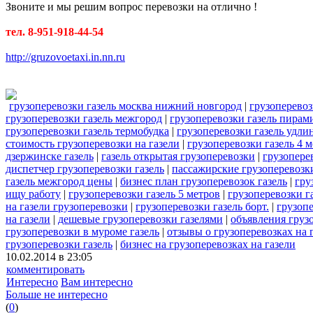
Звоните и мы решим вопрос перевозки на отлично !
тел. 8-951-918-44-54
http://gruzovoetaxi.in.nn.ru
грузоперевозки газель москва нижний новгород
|
грузоперевоз
грузоперевозки газель межгород
|
грузоперевозки газель пирам
грузоперевозки газель термобудка
|
грузоперевозки газель удли
стоимость грузоперевозки на газели
|
грузоперевозки газель 4 м
дзержинске газель
|
газель открытая грузоперевозки
|
грузоперев
диспетчер грузоперевозки газель
|
пассажирские грузоперевозки
газель межгород цены
|
бизнес план грузоперевозок газель
|
гру
ищу работу
|
грузоперевозки газель 5 метров
|
грузоперевозки г
на газели грузоперевозки
|
грузоперевозки газель борт.
|
грузопе
на газели
|
дешевые грузоперевозки газелями
|
объявления грузо
грузоперевозки в муроме газель
|
отзывы о грузоперевозках на 
грузоперевозки газель
|
бизнес на грузоперевозках на газели
10.02.2014 в 23:05
комментировать
Интересно
Вам интересно
Больше не интересно
(
0
)