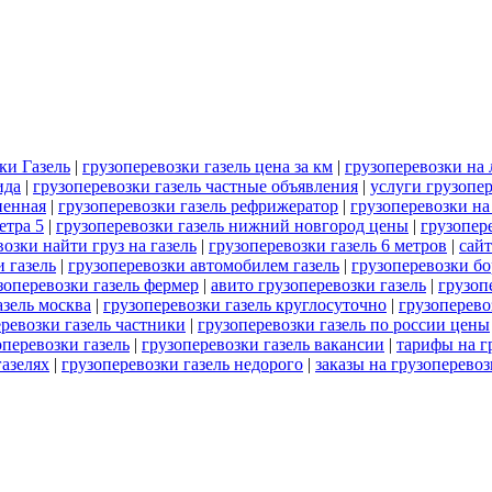
ки Газель
|
грузоперевозки газель цена за км
|
грузоперевозки на 
ида
|
грузоперевозки газель частные объявления
|
услуги грузопер
ненная
|
грузоперевозки газель рефрижератор
|
грузоперевозки на
етра 5
|
грузоперевозки газель нижний новгород цены
|
грузопер
озки найти груз на газель
|
грузоперевозки газель 6 метров
|
сайт
 газель
|
грузоперевозки автомобилем газель
|
грузоперевозки бо
зоперевозки газель фермер
|
авито грузоперевозки газель
|
грузоп
азель москва
|
грузоперевозки газель круглосуточно
|
грузоперево
ревозки газель частники
|
грузоперевозки газель по россии цены
перевозки газель
|
грузоперевозки газель вакансии
|
тарифы на г
газелях
|
грузоперевозки газель недорого
|
заказы на грузоперевоз