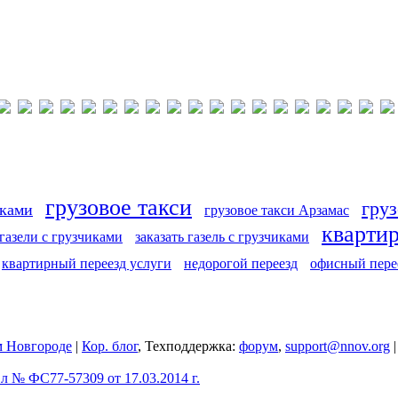
грузовое такси
груз
иками
грузовое такси Арзамас
кварти
 газели с грузчиками
заказать газель с грузчиками
квартирный переезд услуги
недорогой переезд
офисный пере
 Новгороде
|
Кор. блог
, Техподдержка:
форум
,
support@nnov.org
 № ФС77-57309 от 17.03.2014 г.