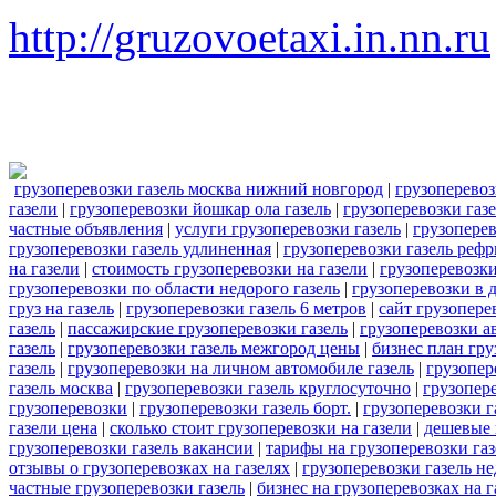
http://gruzovoetaxi.in.nn.ru
грузоперевозки газель москва нижний новгород
|
грузоперевоз
газели
|
грузоперевозки йошкар ола газель
|
грузоперевозки газ
частные объявления
|
услуги грузоперевозки газель
|
грузопере
грузоперевозки газель удлиненная
|
грузоперевозки газель реф
на газели
|
стоимость грузоперевозки на газели
|
грузоперевозки
грузоперевозки по области недорого газель
|
грузоперевозки в 
груз на газель
|
грузоперевозки газель 6 метров
|
сайт грузопере
газель
|
пассажирские грузоперевозки газель
|
грузоперевозки а
газель
|
грузоперевозки газель межгород цены
|
бизнес план гру
газель
|
грузоперевозки на личном автомобиле газель
|
грузопер
газель москва
|
грузоперевозки газель круглосуточно
|
грузопере
грузоперевозки
|
грузоперевозки газель борт.
|
грузоперевозки г
газели цена
|
сколько стоит грузоперевозки на газели
|
дешевые 
грузоперевозки газель вакансии
|
тарифы на грузоперевозки газ
отзывы о грузоперевозках на газелях
|
грузоперевозки газель н
частные грузоперевозки газель
|
бизнес на грузоперевозках на г