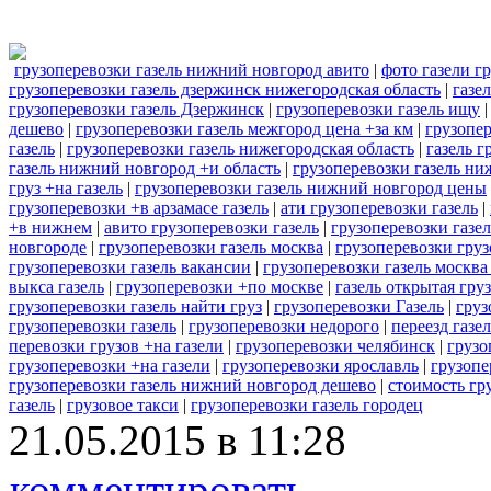
грузоперевозки газель нижний новгород авито
|
фото газели г
грузоперевозки газель дзержинск нижегородская область
|
газе
грузоперевозки газель Дзержинск
|
грузоперевозки газель ищу
дешево
|
грузоперевозки газель межгород цена +за км
|
грузопер
газель
|
грузоперевозки газель нижегородская область
|
газель г
газель нижний новгород +и область
|
грузоперевозки газель н
груз +на газель
|
грузоперевозки газель нижний новгород цены
грузоперевозки +в арзамасе газель
|
ати грузоперевозки газель
|
+в нижнем
|
авито грузоперевозки газель
|
грузоперевозки газел
новгороде
|
грузоперевозки газель москва
|
грузоперевозки груз
грузоперевозки газель вакансии
|
грузоперевозки газель москв
выкса газель
|
грузоперевозки +по москве
|
газель открытая гру
грузоперевозки газель найти груз
|
грузоперевозки Газель
|
груз
грузоперевозки газель
|
грузоперевозки недорого
|
переезд газел
перевозки грузов +на газели
|
грузоперевозки челябинск
|
грузо
грузоперевозки +на газели
|
грузоперевозки ярославль
|
грузопе
грузоперевозки газель нижний новгород дешево
|
стоимость гр
газель
|
грузовое такси
|
грузоперевозки газель городец
21.05.2015 в 11:28
комментировать