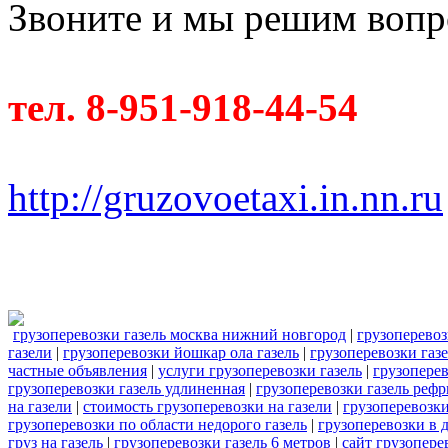
Звоните и мы решим вопро
тел. 8-951-918-44-54
http://gruzovoetaxi.in.nn.ru
грузоперевозки газель москва нижний новгород
|
грузоперевоз
газели
|
грузоперевозки йошкар ола газель
|
грузоперевозки газ
частные объявления
|
услуги грузоперевозки газель
|
грузопере
грузоперевозки газель удлиненная
|
грузоперевозки газель реф
на газели
|
стоимость грузоперевозки на газели
|
грузоперевозки
грузоперевозки по области недорого газель
|
грузоперевозки в 
груз на газель
|
грузоперевозки газель 6 метров
|
сайт грузопере