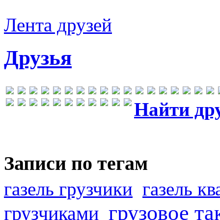
Лента друзей
Друзья
Найти др
Записи по тегам
газель грузчики
газель к
грузовое та
грузчиками