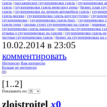
газель
|
пассажирские грузоперевозки газель
|
грузоперевозки а
газель
|
грузоперевозки газель межгород цены
|
бизнес план гру
газель
|
грузоперевозки на личном автомобиле газель
|
грузопер
газель москва
|
грузоперевозки газель круглосуточно
|
грузопере
грузоперевозки
|
грузоперевозки газель борт.
|
грузоперевозки г
газели цена
|
сколько стоит грузоперевозки на газели
|
дешевые 
грузоперевозки газель вакансии
|
тарифы на грузоперевозки газ
отзывы о грузоперевозках на газелях
|
грузоперевозки газель н
частные грузоперевозки газель
|
бизнес на грузоперевозках на г
10.02.2014 в 23:05
комментировать
Интересно
Вам интересно
Больше не интересно
(
0
)
[1..2]
Показывать по:
zloistroitel
x
0