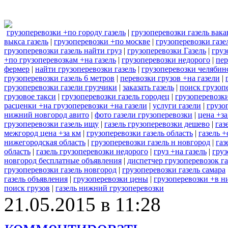
грузоперевозки +по городу газель
|
грузоперевозки газель вак
выкса газель
|
грузоперевозки +по москве
|
грузоперевозки газ
грузоперевозки газель найти груз
|
грузоперевозки Газель
|
груз
+по грузоперевозкам +на газель
|
грузоперевозки недорого
|
пер
фермер
|
найти грузоперевозки газель
|
грузоперевозки челябин
грузоперевозки газель 6 метров
|
перевозки грузов +на газели
|
грузоперевозки газели грузчики
|
заказать газель
|
поиск грузоп
грузовое такси
|
грузоперевозки газель городец
|
грузоперевозк
расценки +на грузоперевозки +на газели
|
услуги газели
|
грузо
нижний новгород авито
|
фото газели грузоперевозки
|
цена +за
грузоперевозки газель ищу
|
газель грузоперевозки дешево
|
газ
межгород цена +за км
|
грузоперевозки газель область
|
газель 
нижегородская область
|
грузоперевозки газель н новгород
|
газ
область
|
газель грузоперевозки недорого
|
груз +на газель
|
груз
новгород бесплатные объявления
|
диспетчер грузоперевозок га
грузоперевозки газель новгород
|
грузоперевозки газель самара
газель объявления
|
грузоперевозки цены
|
грузоперевозки +в 
поиск грузов
|
газель нижний грузоперевозки
21.05.2015 в 11:28
комментировать