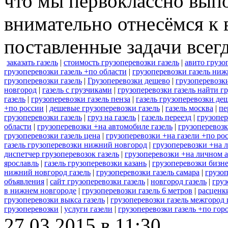
что мы первоклассно вып
внимательно отнесёмся к 
поставленные задачи всегд
заказать газель
|
стоимость грузоперевозки газель
|
авито грузо
грузоперевозки газель +по области
|
грузоперевозки газель ни
грузоперевозки газель
|
Грузоперевозки дешево
|
грузоперевозки
новгород
|
газель с грузчиками
|
грузоперевозки газель найти гр
газель
|
грузоперевозки газель пенза
|
газель грузоперевозки де
+по россии
|
дешевые грузоперевозки газель
|
газель москва
|
пе
грузоперевозки газель
|
груз на газель
|
газель переезд
|
грузопер
области
|
грузоперевозки +на автомобиле газель
|
грузоперевоз
грузоперевозки газель цена
|
грузоперевозки +на газели +по ро
газель грузоперевозки нижний новгород
|
грузоперевозки +на 
диспетчер грузоперевозок газель
|
грузоперевозки +на личном а
ярославль
|
газель грузоперевозки казань
|
грузоперевозки бизне
нижний новгород газель
|
грузоперевозки газель самара
|
грузоп
объявления
|
сайт грузоперевозки газель
|
новгород газель
|
груз
в нижнем новгороде
|
грузоперевозки газель 6 метров
|
расценк
грузоперевозки выкса газель
|
грузоперевозки газель межгород
грузоперевозки
|
услуги газели
|
грузоперевозки газель +по гор
27.03.2015 в 11:30