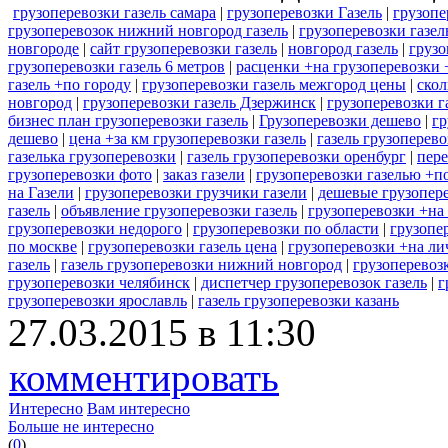
грузоперевозки газель самара
|
грузоперевозки Газель
|
грузопе
грузоперевозок нижний новгород газель
|
грузоперевозки газел
новгороде
|
сайт грузоперевозки газель
|
новгород газель
|
грузо
грузоперевозки газель 6 метров
|
расценки +на грузоперевозки 
газель +по городу
|
грузоперевозки газель межгород цены
|
скол
новгород
|
грузоперевозки газель Дзержинск
|
грузоперевозки г
бизнес план грузоперевозки газель
|
Грузоперевозки дешево
|
гр
дешево
|
цена +за км грузоперевозки газель
|
газель грузоперев
газелька грузоперевозки
|
газель грузоперевозки оренбург
|
пере
грузоперевозки фото
|
заказ газели
|
грузоперевозки газелью +п
на Газели
|
грузоперевозки грузчики газели
|
дешевые грузопере
газель
|
объявление грузоперевозки газель
|
грузоперевозки +на
грузоперевозки недорого
|
грузоперевозки по области
|
грузопе
по москве
|
грузоперевозки газель цена
|
грузоперевозки +на ли
газель
|
газель грузоперевозки нижний новгород
|
грузоперевоз
грузоперевозки челябинск
|
диспетчер грузоперевозок газель
|
г
грузоперевозки ярославль
|
газель грузоперевозки казань
27.03.2015 в 11:30
комментировать
Интересно
Вам интересно
Больше не интересно
(
0
)