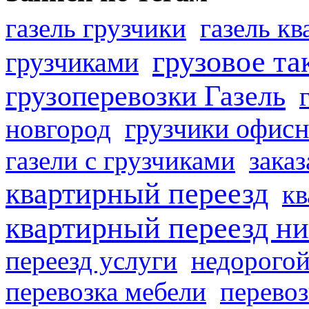
газель грузчики
газель к
грузовое та
грузчиками
грузоперевозки Газель
грузчики офисн
новгород
газели с грузчиками
заказ
квартирный переезд
кв
квартирный переезд н
переезд услуги
недорогой
перевозка мебели
перевоз