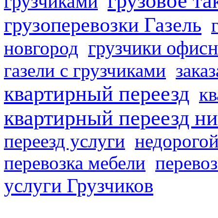
грузовое та
грузчиками
грузоперевозки Газель
грузчики офисн
новгород
газели с грузчиками
заказ
квартирный переезд
кв
квартирный переезд н
переезд услуги
недорогой
перевозка мебели
перевоз
услуги Грузчиков