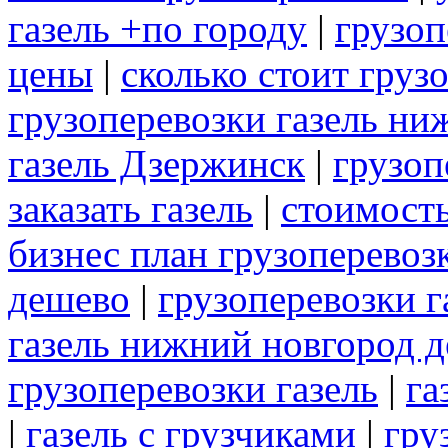
газель +по городу
|
грузоп
цены
|
сколько стоит груз
грузоперевозки газель ни
газель Дзержинск
|
грузоп
заказать газель
|
стоимость
бизнес план грузоперевозк
дешево
|
грузоперевозки г
газель нижний новгород 
грузоперевозки газель
|
га
|
газель с грузчиками
|
гру