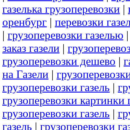
газелька грузоперевозки
|
оренбург
|
перевозки газе
|
грузоперевозки газелью
заказ газели
|
грузоперево
грузоперевозки дешево
|
г
на Газели
|
грузоперевозки
грузоперевозки газель
|
гр
грузоперевозки картинки 
грузоперевозки газель
|
гр
газель
|
грузоперевозки г